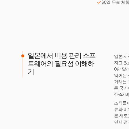
30일 무료 체
일본에서 비용 관리 소프
일본 시
지고 있습
트웨어의 필요성 이해하
0만 달
기
웨어는 
거래는 
른 국가
4%와 
조직들이
류와 비
른 새로
면서 전