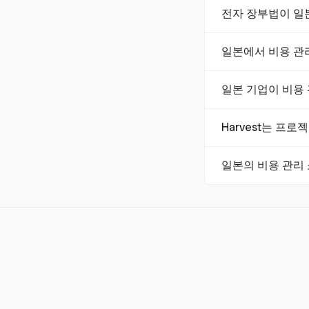
일본의 비용 관리 소
전자 장부법이 일
27년까지 4억 6,9
027년까지 1억 6
전자 장부법은 202
일본에서 비용 관
장하고, 변조 방지
비용 통제와 투명성
일본 기업이 비용
비현금 거래는 17
주요 기능으로는 IC
Harvest는 프
이 포함됩니다. 이
Harvest는 기업
일본의 비용 관리
부적인 재무 감독이
중요한 준수 기능으로
록을 유지하고 전자