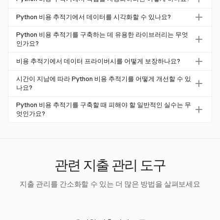
적인 저장소, 데이터 정확성을 보장하기 위한 입력 유효성
Python 스크립트를 사용하여 영수증을 파싱하거나 Plaid와
검사, 비용을 기록하고 보고하며 계산하는 기능이 필요합니
Python 비용 추적기에서 데이터를 시각화할 수 있나요?
같은 API를 통해 은행 거래를 동기화하여 작업을 자동화할
다.
네, Matplotlib 또는 Plotly와 같은 라이브러리를 사용하여 시
수 있습니다. 이는 수동 입력을 줄이고 효율성을 높입니다.
Python 비용 추적기를 구축하는 데 유용한 라이브러리는 무엇
각적 대시보드를 생성할 수 있습니다. Harvest는 CSV 내보
인가요?
내기를 허용하여 데이터를 외부에서 쉽게 시각화할 수 있습
주요 라이브러리로는 데이터 조작을 위한 Pandas, 시각화를
비용 추적기에서 데이터 프라이버시를 어떻게 보장하나요?
니다.
위한 Matplotlib, 데이터베이스 저장을 위한 SQLite가 있습
GDPR과 같은 규정을 준수하는 데이터 보존 정책을 구현하
니다. 이러한 도구는 기능성과 데이터 처리 능력을 향상시킵
시간이 지남에 따라 Python 비용 추적기를 어떻게 개선할 수 있
세요. Harvest는 데이터 내보내기를 지원하여 개인 정보를
나요?
니다.
안전하게 처리할 수 있도록 합니다.
자동화된 데이터 검색, 향상된 시각화 및 고급 사용자 입력
Python 비용 추적기를 구축할 때 피해야 할 일반적인 실수는 무
유효성 검사와 같은 기능을 지속적으로 추가하여 추적기의
엇인가요?
정확성과 효율성을 개선하세요.
지속적인 저장소를 보장하여 데이터 손실을 피하고, 데이터
무결성을 유지하기 위해 사용자 입력을 검증하며, 분석 정확
성을 높이기 위해 일관된 분류 옵션을 제공하세요.
관련 지출 관리 도구
지출 관리를 간소화할 수 있는 더 많은 방법을 살펴보세요