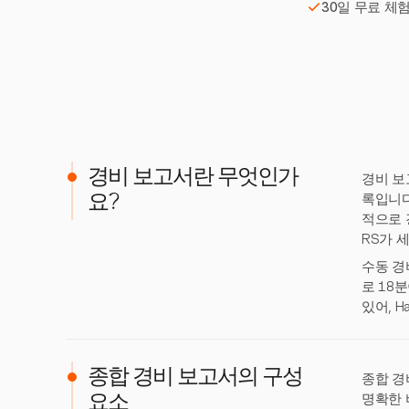
30일 무료 체
경비 보고서란 무엇인가
경비 보
록입니다
요?
적으로 
RS가 
수동 경
로 18
있어, 
종합 경비 보고서의 구성
종합 경
명확한 
요소