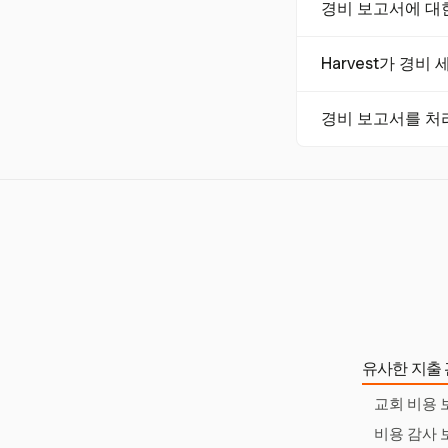
경비 보고서에 대한
히 구분하세요. Ha
보장합니다.
IRS는 $75 이상
Harvest가 경비
0일 이내에 제출해야
네, Harvest는
경비 보고서를 처
되도록 하여 세금 준
경비 보고서를 처리하
자동화하면 비용을 
유사한 지출 
교회 비용 
비용 감사 