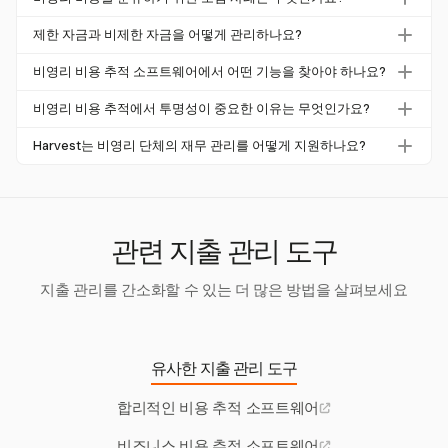
산 기능을 제공하여 기부자 투명성을 유지하고 예산을 효과
모범 사례에는 명확한 계정 차트 설정, 정기적인 조정 및 월
적으로 관리하는 데 필수적입니다.
제한 자금과 비제한 자금을 어떻게 관리하나요?
별 변동 분석이 포함됩니다. 이러한 관행은 정확한 분류와 I
제한 자금과 비제한 자금을 관리하려면 신중한 추적과 별도
RS 지침에 대한 일치를 보장합니다.
비영리 비용 추적 소프트웨어에서 어떤 기능을 찾아야 하나요?
의 보고가 필요합니다. Harvest는 프로젝트 기반 추적에 중
상세 보고서, 예산의 적응성 및 기존 재무 시스템과의 통합
점을 두지만, 철저한 문서 유지는 이러한 자금을 효과적으로
비영리 비용 추적에서 투명성이 중요한 이유는 무엇인가요?
용이성을 제공하는 소프트웨어를 찾으세요. Harvest는 이러
관리하는 데 도움이 될 수 있습니다.
투명성은 기부자 및 이해관계자와의 신뢰를 구축하여 자금
한 기능을 제공하여 투명성과 재무 관리를 향상시킵니다.
Harvest는 비영리 단체의 재무 관리를 어떻게 지원하나요?
이 적절하게 사용되도록 보장합니다. Harvest가 제공하는
Harvest는 상세 비용 보고서와 적응 가능한 예산 도구를 제
상세 비용 보고서는 이러한 투명성을 유지하는 데 필수적입
공하여 비영리 단체가 재무를 관리하고 기부자 투명성을 유
니다.
지하는 데 필수적입니다.
관련 지출 관리 도구
지출 관리를 간소화할 수 있는 더 많은 방법을 살펴보세요
유사한 지출 관리 도구
합리적인 비용 추적 소프트웨어
비즈니스 비용 추적 소프트웨어