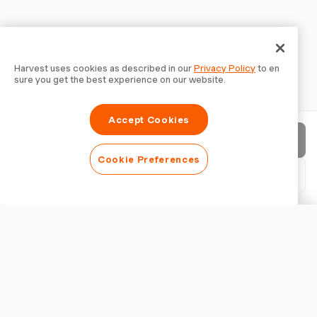
Harvest uses cookies as described in our
Privacy Policy
to en
sure you get the best experience on our website.
Accept Cookies
청구서 보내기
Cookie Preferences
PDF 다운로드
청구서 사용자 지정
외관
로고 추가