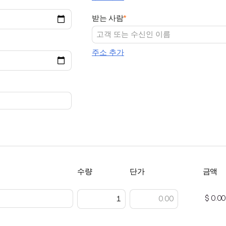
받는 사람
*
주소 추가
수량
단가
금액
$ 0.00