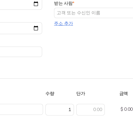
받는 사람
*
주소 추가
수량
단가
금액
$ 0.00