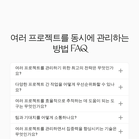
여러 프로젝트를 동시에 관리하는
방법 FAQ
여러 프로젝트를 관리하기 위한 최고의 전략은 무엇인가
요?
여러 프로젝트를 관리하기 위한 효과적인 전략에는 작
다양한 프로젝트 간 작업을 어떻게 우선순위화할 수 있나
업 우선순위 설정, 프로젝트 관리 도구 사용, 명확한 커
요?
뮤니케이션이 포함됩니다. 우선순위 설정은 가장 중요
작업은 긴급성과 프로젝트 목표에 대한 영향을 평가하
여러 프로젝트를 효율적으로 추적하는 데 도움이 되는 도
한 작업이 주목받도록 보장하며, Harvest와 같은 도구
여 우선순위를 정할 수 있습니다. 주요 이정표가 포함
구는 무엇인가요?
는 중앙 집중식 프로젝트 가시성과 유연한 관리 옵션을
된 로드맵을 작성하면 집중력을 유지하고 전략적 목표
Harvest와 같은 도구는 예산, 비용 및 팀 작업 부하에
제공합니다.
팀과 기대치를 어떻게 소통하나요?
와의 정렬을 보장하는 데 도움이 됩니다. Harvest는 필
대한 중앙 집중식 가시성을 제공하여 여러 프로젝트를
요에 따라 변화하는 우선순위를 관리하는 유연성을 제
정기적인 업데이트와 개방적인 커뮤니케이션 채널을
추적하도록 설계되었습니다. 이는 정보에 기반한 의사
여러 프로젝트를 관리하면서 집중력을 향상시키는 기술은
공합니다.
설정하여 기대치를 명확히 소통하세요. Harvest의 팀
무엇인가요?
결정을 가능하게 하고 다양한 프로젝트 간의 효율적인