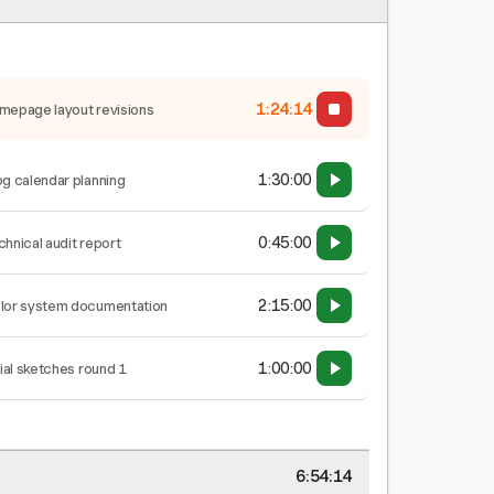
1:24:15
mepage layout revisions
1:30:00
og calendar planning
0:45:00
chnical audit report
2:15:00
lor system documentation
1:00:00
tial sketches round 1
6:54:15