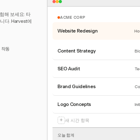
험해 보세요: 타
ACME CORP
. Harvest에
Website Redesign
Ho
서 작동
Content Strategy
Bl
SEO Audit
Te
Brand Guidelines
Co
Logo Concepts
Ini
+
새 시간 항목
오늘 합계