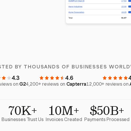
STED BY THOUSANDS OF BUSINESSES WORLD
4.3
4.6
eviews on
G2
4,200+ reviews on
Capterra
12,000+ reviews on
70K+
10M+
$50B+
Businesses Trust Us
Invoices Created
Payments Processed