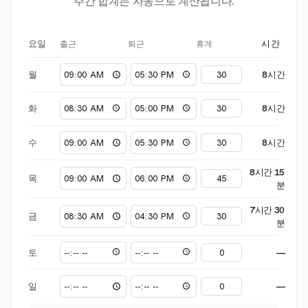
주간 합계는 자동으로 계산됩니다.
출근
퇴근
휴게
요일
시간
월
8시간
화
8시간
수
8시간
8시간 15
목
분
7시간 30
금
분
토
—
일
—