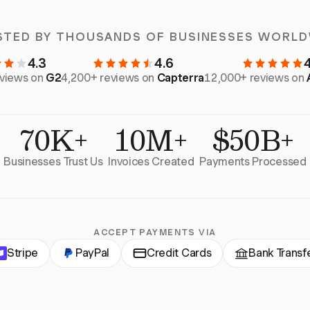
STED BY THOUSANDS OF BUSINESSES WORLD
4.3
4.6
eviews on
G2
4,200+ reviews on
Capterra
12,000+ reviews on
70K+
10M+
$50B+
Businesses Trust Us
Invoices Created
Payments Processed
ACCEPT PAYMENTS VIA
Stripe
PayPal
Credit Cards
Bank Transf