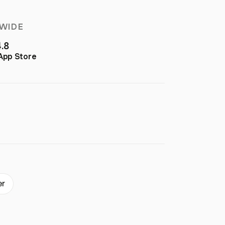
WIDE
4.8
App Store
er