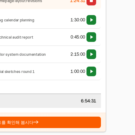
1:24:32
mepage layout revisions
1:30:00
og calendar planning
0:45:00
chnical audit report
2:15:00
lor system documentation
1:00:00
tial sketches round 1
6:54:32
→
트를 확인해 봅시다