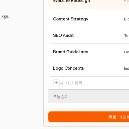
Website Redesign
Ho
서 작동
Content Strategy
Bl
SEO Audit
Te
Brand Guidelines
Co
Logo Concepts
Ini
+
새 시간 항목
오늘 합계
완료! 리포