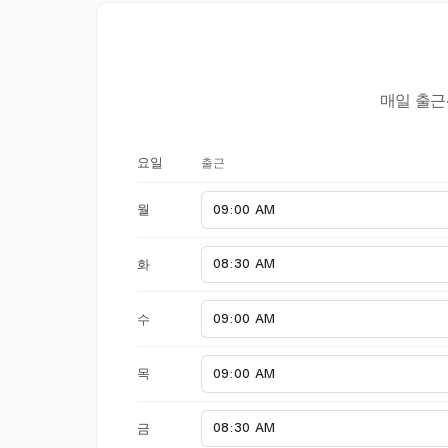
매일 출근
출근
요일
월
화
수
목
금