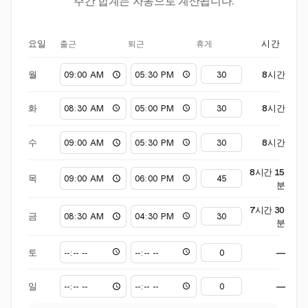
주간 합계는 자동으로 계산됩니다.
출근
퇴근
휴게
요일
시간
월
8시간
화
8시간
수
8시간
8시간 15
목
분
7시간 30
금
분
토
—
일
—