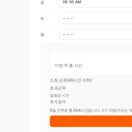
금
토
일
이번 주 총 시간
소정 근로(40시간 이하)
초과근무
일평균 시간
휴게 합계
5일 근무로 총 39.8시간입니다. 수기 타임카드는 