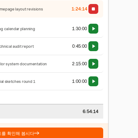
1:24:15
mepage layout revisions
1:30:00
og calendar planning
0:45:00
chnical audit report
2:15:00
lor system documentation
1:00:00
tial sketches round 1
6:54:15
→
트를 확인해 봅시다