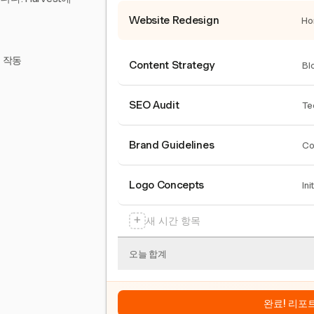
Website Redesign
Ho
서 작동
Content Strategy
Bl
SEO Audit
Te
Brand Guidelines
Co
Logo Concepts
Ini
+
새 시간 항목
오늘 합계
완료! 리포