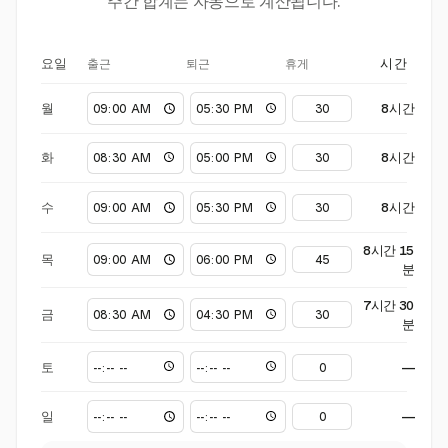
주간 합계는 자동으로 계산됩니다.
출근
퇴근
휴게
요일
시간
월
8시간
화
8시간
수
8시간
8시간 15
목
분
7시간 30
금
분
토
—
일
—