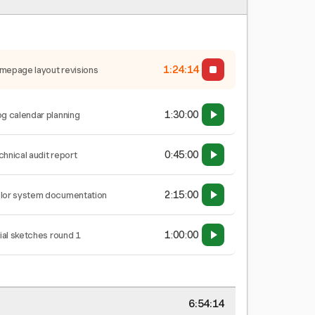
1:24:15
mepage layout revisions
1:30:00
og calendar planning
0:45:00
chnical audit report
2:15:00
lor system documentation
1:00:00
tial sketches round 1
6:54:15