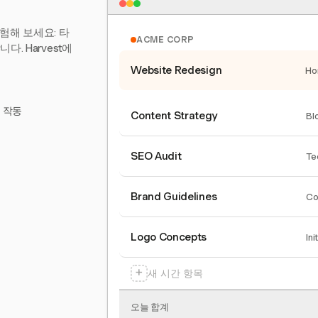
험해 보세요: 타
ACME CORP
. Harvest에
Website Redesign
Ho
서 작동
Content Strategy
Bl
SEO Audit
Te
Brand Guidelines
Co
Logo Concepts
Ini
+
새 시간 항목
오늘 합계