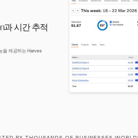
ion과 시간 추적
을 제공하는 Harves
STED BY THOUSANDS OF BUSINESSES WORLD