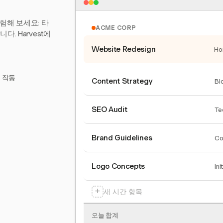
험해 보세요: 타
ACME CORP
. Harvest에
Website Redesign
Ho
서 작동
Content Strategy
Bl
SEO Audit
Te
Brand Guidelines
Co
Logo Concepts
Ini
+
새 시간 항목
오늘 합계