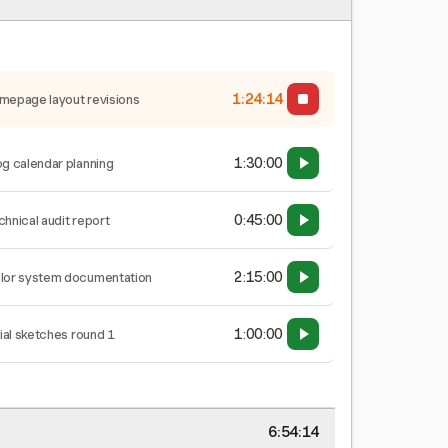
1:24:15
mepage layout revisions
1:30:00
og calendar planning
0:45:00
chnical audit report
2:15:00
lor system documentation
1:00:00
tial sketches round 1
6:54:15