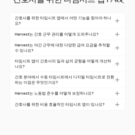
간호사를 위한 타임시트 앱 FAQ
간호사를 위한 타임시트 앱에서 어떤 기능을 찾아야 하나
요?
자동 시간 추적, 근무 일정, 근무 교대 기능 및 준수 도
Harvest는 간호 근무 관리를 어떻게 도와주나요?
구와 같은 기능을 찾아보세요. 모바일 접근성과 기존
Harvest는 유연한 시간 추적 및 청구 솔루션을 제공하
시스템과의 통합도 중요합니다.
Harvest는 야간 근무에 대한 다양한 급여 요금을 추적할
여 간호사들이 다양한 역할과 요금을 추적할 수 있도록
수 있나요?
합니다. 이 유연성은 근무를 효율적으로 관리하고 준수
네, Harvest는 특정 청구 요금으로 작업을 설정하여 야
타임시트 앱이 간호사의 일과 삶의 균형을 어떻게 개선하
를 보장하는 데 도움을 줍니다.
간 근무 및 공휴일에 대한 다양한 요금을 추적할 수 있
나요?
습니다. 이를 통해 정확한 보상을 보장합니다.
자동화된 타임시트 앱은 행정적 부담을 줄이고 스케줄
간호 분야에서 수동 타임시트에서 디지털 타임시트로 전환
링 오류를 방지하여 간호사들이 환자 치료에 더 집중할
하는 이점은 무엇인가요?
수 있도록 하여 일과 삶의 균형을 개선합니다.
디지털 타임시트는 오류를 줄이고 노동법 준수를 강화
Harvest는 노동법 준수를 어떻게 보장하나요?
하며 시간을 절약합니다. 이는 자원 관리 개선과 환자
Harvest는 상세한 보고 및 감사 추적을 제공하여 투명
치료 품질 향상으로 이어집니다.
간호사를 위한 비용 효율적인 타임시트 앱이 있나요?
성과 책임을 지원하며, 이는 노동법 및 HIPAA와 같은
네, Harvest를 포함한 많은 앱이 유연한 가격 모델을 제
의료 규정 준수에 필수적입니다.
공합니다. Harvest는 무료 30일 체험을 제공하여 간호
사들이 즉각적인 재정적 부담 없이 기능을 평가할 수
있도록 합니다.