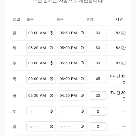
주간 합계는 자동으로 계산됩니다.
출근
퇴근
휴게
요일
시간
월
8시간
화
8시간
수
8시간
8시간 15
목
분
7시간 30
금
분
토
—
일
—