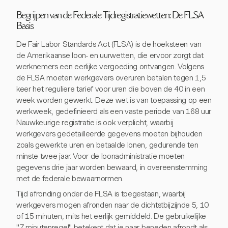
Begrijpen van de Federale Tijdregistratiewetten: De FLSA
Basis
De Fair Labor Standards Act (FLSA) is de hoeksteen van
de Amerikaanse loon- en uurwetten, die ervoor zorgt dat
werknemers een eerlijke vergoeding ontvangen. Volgens
de FLSA moeten werkgevers overuren betalen tegen 1,5
keer het reguliere tarief voor uren die boven de 40 in een
week worden gewerkt. Deze wet is van toepassing op een
werkweek, gedefinieerd als een vaste periode van 168 uur.
Nauwkeurige registratie is ook verplicht, waarbij
werkgevers gedetailleerde gegevens moeten bijhouden
zoals gewerkte uren en betaalde lonen, gedurende ten
minste twee jaar. Voor de loonadministratie moeten
gegevens drie jaar worden bewaard, in overeenstemming
met de federale bewaarnormen.
Tijd afronding onder de FLSA is toegestaan, waarbij
werkgevers mogen afronden naar de dichtstbijzijnde 5, 10
of 15 minuten, mits het eerlijk gemiddeld. De gebruikelijke
"7-minutenregel" betekent dat je naar beneden afrondt als