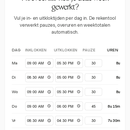
gewerkt?
Vul je in- en uitkloktijden per dag in. De rekentool
verwerkt pauzes, overuren en weektotalen
automatisch.
INKLOKKEN
UITKLOKKEN
PAUZE
DAG
UREN
Ma
8u
Di
8u
Wo
8u
Do
8u 15m
Vr
7u 30m