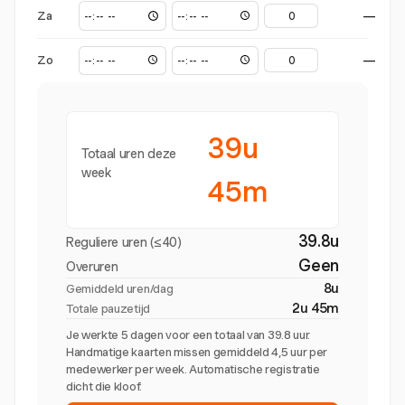
Za
—
Zo
—
39u
Totaal uren deze
week
45m
39.8u
Reguliere uren (≤40)
Geen
Overuren
8u
Gemiddeld uren/dag
2u 45m
Totale pauzetijd
Je werkte 5 dagen voor een totaal van 39.8 uur.
Handmatige kaarten missen gemiddeld 4,5 uur per
medewerker per week. Automatische registratie
dicht die kloof.