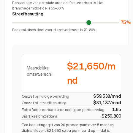
Percentage van de totale uren dat factureerbaar is. Het
branchegemiddelde is 55–60%.
Streefbenutting
75%
Een realistisch doel voor dienstverleners is 70–80%.
$21,650/m
Maandelijks
omzetverschil
nd
$59,538/mnd
Omzet bij huidige benutting
$81,187/mnd
Omzet bij streefbenutting
1.6u
Extra factureerbare uren nodig per persoon/dag
$259,800
Jaarlijkse omzetkans
Een benuttingsgat van 20 procentpunt over 5 mensen
dichten levert $21,650 extra per maand op — dat is