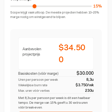
15%
Scope krijgt vaak uitloop. De meeste projecten hebben 10–25%
marge nodig om winstgevend te blijven.
$34.50
Aanbevolen
projectprijs
0
$30.000
Basiskosten (vóór marge)
8,3u
Uren per persoon per week
$3.750/wk
Wekelijkse burn rate
230u
Max. uren vóór verlies
Met 8,3u per persoon per week is dit een haalbaar
tempo. De marge van 15% geeft u 30 extra uren
vóór break-even.