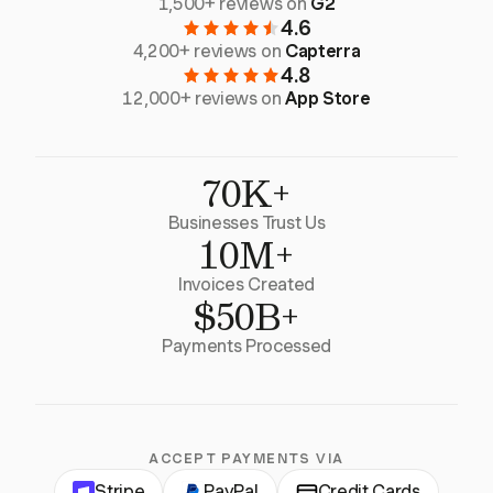
1,500+ reviews on
G2
4.6
4,200+ reviews on
Capterra
4.8
12,000+ reviews on
App Store
70K+
Businesses Trust Us
10M+
Invoices Created
$50B+
Payments Processed
ACCEPT PAYMENTS VIA
Stripe
PayPal
Credit Cards