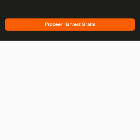
met Harvest. Gratis te proberen, in 30 seconden
ingesteld.
Probeer Harvest Gratis