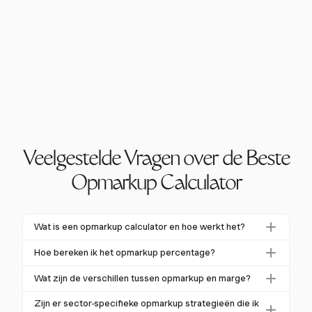
Veelgestelde Vragen over de Beste
Opmarkup Calculator
Wat is een opmarkup calculator en hoe werkt het?
Een opmarkup calculator helpt bedrijven de
Hoe bereken ik het opmarkup percentage?
verkoopprijs van een product of dienst te bepalen
Om het opmarkup percentage te berekenen, gebruik
door een percentage verhoging bovenop de kostprijs
Wat zijn de verschillen tussen opmarkup en marge?
je de formule:
Opmarkup % = ((Verkoopprijs –
toe te voegen. Door de kosten en het gewenste
Opmarkup meet het percentage dat aan de kostprijs
Kostprijs) / Kostprijs) × 100
. Dit meet de procentuele
Zijn er sector-specifieke opmarkup strategieën die ik
opmarkup percentage in te voeren, geeft de