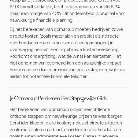
kostprijs. Bijvoorbeeld, een product dat $60 kost en voor
$100 wordt verkocht, heeft een opmarkup van 66,67%
maar een marge van 40%. Dit onderscheid is cruciaal voor
nauwkeurige financiële planning.
Bij het berekenen van opmarkup moeten bedrijven zowel
directe kosten (zoals materialen en arbeid) als indirecte
overheadkosten (zoals huur en nutsvoorzieningen) in
overweging nemen. Een uitgebreide kostenberekening
voorkomt onderprijzing, wat de winst kan aantasten. Het
niet opnemen van overhead kan een aanzienlijke impact
hebben op de duurzaamheid van prijsstrategieën, wat kan
leiden tot potentiële financiële tekorten.
Je Opmarkup Berekenen: Een Stapsgewijze Gids
Het berekenen van opmarkup omvat verschillende
kritische stappen om nauwkeurige prijzen te waarborgen.
Eerst identificeer je alle kosten, inclusief directe uitgaven
zoals materialen en arbeid, en indirecte overheadkosten
zoals huur en administratieve kosten. Deze uitgebreide