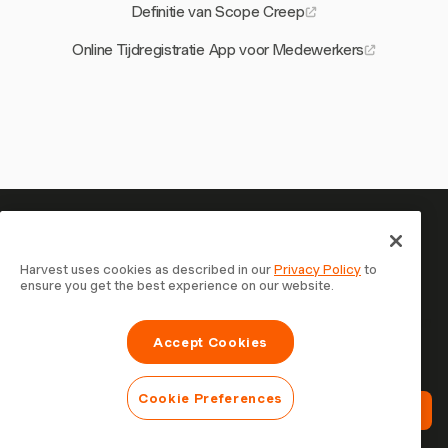
Definitie van Scope Creep
Online Tijdregistratie App voor Medewerkers
Je tijd is het waard om bij te
houden — begin nu
Harvest uses cookies as described in our
Privacy Policy
to
ensure you get the best experience on our website.
Sluit je aan bij meer dan 70.000 bedrijven die tijd
registreren, klanten factureren en sneller betaald worden
Accept Cookies
met Harvest. Gratis te proberen, in 30 seconden
ingesteld.
Cookie Preferences
Probeer Harvest Gratis