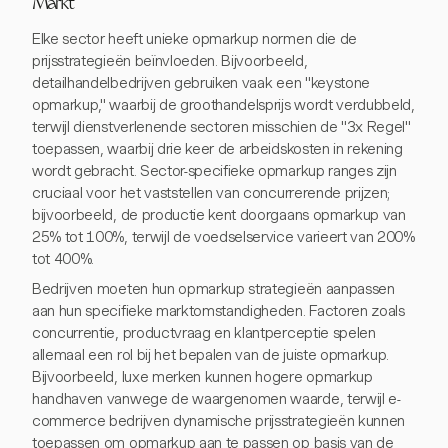
Markt
Elke sector heeft unieke opmarkup normen die de
prijsstrategieën beïnvloeden. Bijvoorbeeld,
detailhandelbedrijven gebruiken vaak een "keystone
opmarkup," waarbij de groothandelsprijs wordt verdubbeld,
terwijl dienstverlenende sectoren misschien de "3x Regel"
toepassen, waarbij drie keer de arbeidskosten in rekening
wordt gebracht. Sector-specifieke opmarkup ranges zijn
cruciaal voor het vaststellen van concurrerende prijzen;
bijvoorbeeld, de productie kent doorgaans opmarkup van
25% tot 100%, terwijl de voedselservice varieert van 200%
tot 400%.
Bedrijven moeten hun opmarkup strategieën aanpassen
aan hun specifieke marktomstandigheden. Factoren zoals
concurrentie, productvraag en klantperceptie spelen
allemaal een rol bij het bepalen van de juiste opmarkup.
Bijvoorbeeld, luxe merken kunnen hogere opmarkup
handhaven vanwege de waargenomen waarde, terwijl e-
commerce bedrijven dynamische prijsstrategieën kunnen
toepassen om opmarkup aan te passen op basis van de