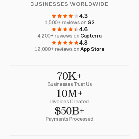
BUSINESSES WORLDWIDE
4.3
1,500+ reviews on
G2
4.6
4,200+ reviews on
Capterra
4.8
12,000+ reviews on
App Store
70K+
Businesses Trust Us
10M+
Invoices Created
$50B+
Payments Processed