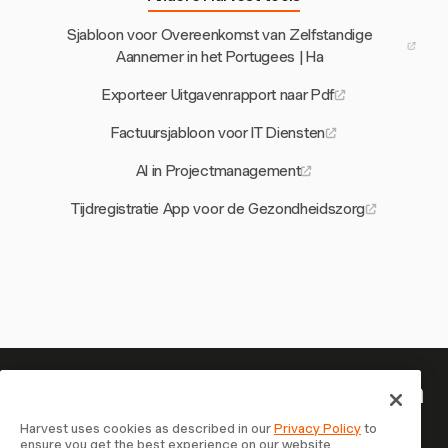
Sjabloon voor Overeenkomst van Zelfstandige
Aannemer in het Portugees | Ha
Exporteer Uitgavenrapport naar Pdf
Factuursjabloon voor IT Diensten
AI in Projectmanagement
Tijdregistratie App voor de Gezondheidszorg
Je tijd is het waard om bij te houden
— begin nu
Harvest uses cookies as described in our
Privacy Policy
to
ensure you get the best experience on our website.