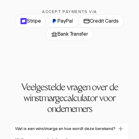
ACCEPT PAYMENTS VIA
Stripe
PayPal
Credit Cards
Bank Transfer
Veelgestelde vragen over de
winstmargecalculator voor
ondernemers
Wat is een winstmarge en hoe wordt deze berekend?
Winstmarge meet hoeveel van de omzet van een