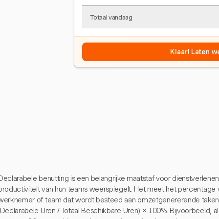
Totaal vandaag
Klaar! Laten w
Declarabele benutting is een belangrijke maatstaf voor dienstverlenend
productiviteit van hun teams weerspiegelt. Het meet het percentage 
werknemer of team dat wordt besteed aan omzetgenererende taken. 
(Declarabele Uren / Totaal Beschikbare Uren) × 100%. Bijvoorbeeld, a