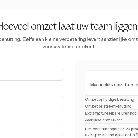
Hoeveel omzet laat uw team liggen
tting. Zelfs een kleine verbetering levert aanzienlijke omze
voor uw team betekent.
Maandelijks omzetversch
Omzet bij huidige benutting
Omzet bij streefbenutting
Extra factureerbare uren nod
Jaarlijkse omzetkans
Een benuttingsgat van 20 pro
extra per maand op — dat is $