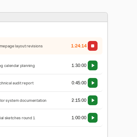
1:24:15
mepage layout revisions
1:30:00
og calendar planning
0:45:00
chnical audit report
2:15:00
lor system documentation
1:00:00
tial sketches round 1