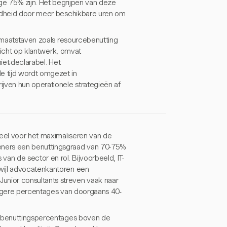
e 75% zijn. Het begrijpen van deze
endheid door meer beschikbare uren om
e maatstaven zoals resourcebenutting
 richt op klantwerk, omvat
iet-declarabel. Het
e tijd wordt omgezet in
ven hun operationele strategieën af
eel voor het maximaliseren van de
eners een benuttingsgraad van 70-75%
an de sector en rol. Bijvoorbeeld, IT-
wijl advocatenkantoren een
nior consultants streven vaak naar
 lagere percentages van doorgaans 40-
ge benuttingspercentages boven de