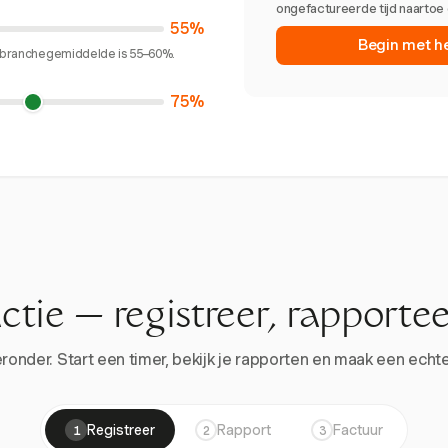
ongefactureerde tijd naartoe 
55%
Begin met h
et branchegemiddelde is 55–60%.
75%
actie — registreer, rapportee
onder. Start een timer, bekijk je rapporten en maak een echte 
Registreer
Rapport
Factuur
1
2
3