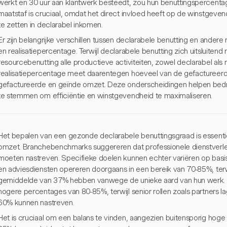
werkt en 30 uur aan klantwerk besteedt, zou hun benuttingspercentag
maatstaf is cruciaal, omdat het direct invloed heeft op de winstgev
te zetten in declarabel inkomen.
Er zijn belangrijke verschillen tussen declarabele benutting en ander
en realisatiepercentage. Terwijl declarabele benutting zich uitsluitend
resourcebenutting alle productieve activiteiten, zowel declarabel als n
realisatiepercentage meet daarentegen hoeveel van de gefactureerd
gefactureerde en geïnde omzet. Deze onderscheidingen helpen bedrij
te stemmen om efficiëntie en winstgevendheid te maximaliseren.
Het bepalen van een gezonde declarabele benuttingsgraad is essenti
omzet. Branchebenchmarks suggereren dat professionele dienstverl
moeten nastreven. Specifieke doelen kunnen echter variëren op basis v
en adviesdiensten opereren doorgaans in een bereik van 70-85%, ter
gemiddelde van 37% hebben vanwege de unieke aard van hun werk. Ju
hogere percentages van 80-85%, terwijl senior rollen zoals partners
60% kunnen nastreven.
Het is cruciaal om een balans te vinden, aangezien buitensporig ho