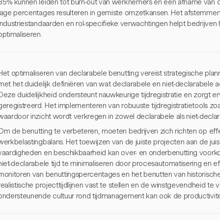
85% kunnen leiden tot burn-out van werknemers en een afname van 
lage percentages resulteren in gemiste omzetkansen. Het afstemmen
industriestandaarden en rol-specifieke verwachtingen helpt bedrijven 
optimaliseren.
Het optimaliseren van declarabele benutting vereist strategische pla
met het duidelijk definiëren van wat declarabele en niet-declarabele act
Deze duidelijkheid ondersteunt nauwkeurige tijdregistratie en zorgt e
geregistreerd. Het implementeren van robuuste tijdregistratietools zoa
waardoor inzicht wordt verkregen in zowel declarabele als niet-declar
Om de benutting te verbeteren, moeten bedrijven zich richten op eff
werkbelastingbalans. Het toewijzen van de juiste projecten aan de juis
vaardigheden en beschikbaarheid kan over- en onderbenutting voorko
niet-declarabele tijd te minimaliseren door procesautomatisering en e
monitoren van benuttingspercentages en het benutten van historisc
realistische projecttijdlijnen vast te stellen en de winstgevendheid t
ondersteunende cultuur rond tijdmanagement kan ook de productivite