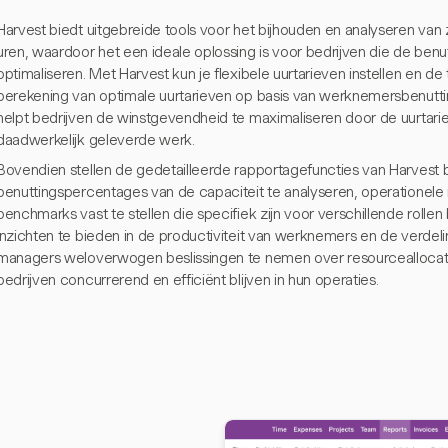
Harvest biedt uitgebreide tools voor het bijhouden en analyseren van 
uren, waardoor het een ideale oplossing is voor bedrijven die de ben
optimaliseren. Met Harvest kun je flexibele uurtarieven instellen en de
berekening van optimale uurtarieven op basis van werknemersbenutti
helpt bedrijven de winstgevendheid te maximaliseren door de uurtar
daadwerkelijk geleverde werk.
Bovendien stellen de gedetailleerde rapportagefuncties van Harvest b
benuttingspercentages van de capaciteit te analyseren, operationele in
benchmarks vast te stellen die specifiek zijn voor verschillende rollen
inzichten te bieden in de productiviteit van werknemers en de verdeli
managers weloverwogen beslissingen te nemen over resourceallocatie
bedrijven concurrerend en efficiënt blijven in hun operaties.