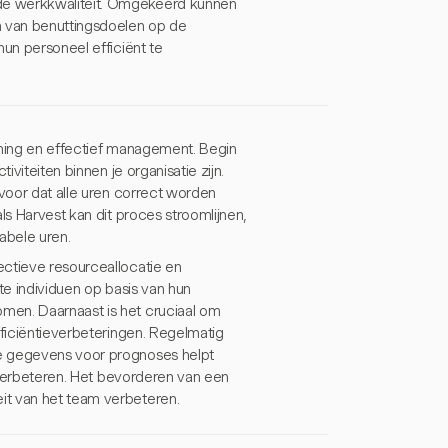
de werkkwaliteit. Omgekeerd kunnen
 van benuttingsdoelen op de
hun personeel efficiënt te
nning en effectief management. Begin
iviteiten binnen je organisatie zijn.
rvoor dat alle uren correct worden
ls Harvest kan dit proces stroomlijnen,
abele uren.
ectieve resourceallocatie en
te individuen op basis van hun
men. Daarnaast is het cruciaal om
fficiëntieverbeteringen. Regelmatig
he gegevens voor prognoses helpt
e verbeteren. Het bevorderen van een
it van het team verbeteren.