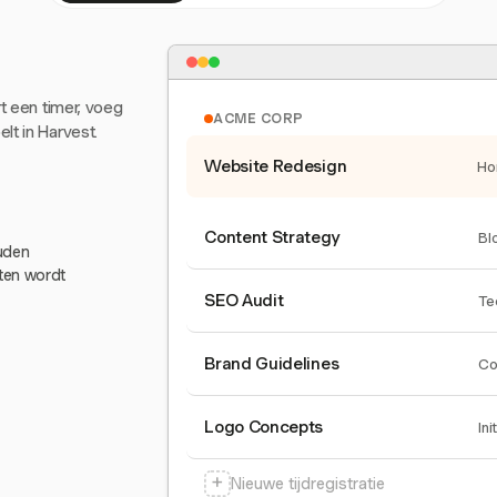
rt een timer, voeg
ACME CORP
lt in Harvest.
Website Redesign
Ho
Content Strategy
Bl
ouden
eten wordt
SEO Audit
Te
Brand Guidelines
Co
Logo Concepts
Ini
+
Nieuwe tijdregistratie