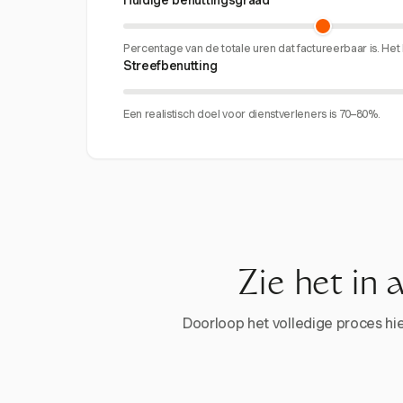
Huidige benuttingsgraad
Percentage van de totale uren dat factureerbaar is. H
Streefbenutting
Een realistisch doel voor dienstverleners is 70–80%.
Zie het in 
Doorloop het volledige proces hier