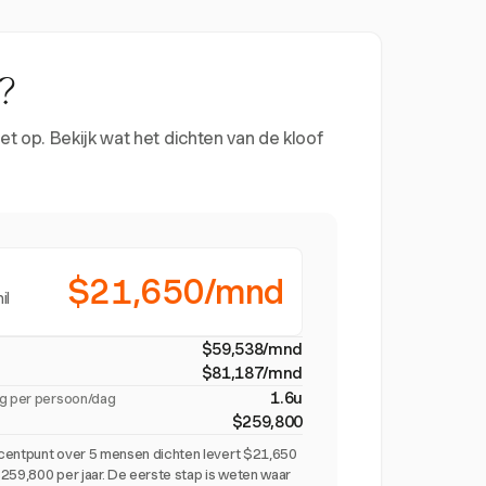
?
t op. Bekijk wat het dichten van de kloof
$21,650/mnd
il
$59,538/mnd
$81,187/mnd
1.6u
ig per persoon/dag
$259,800
centpunt over 5 mensen dichten levert $21,650
259,800 per jaar. De eerste stap is weten waar