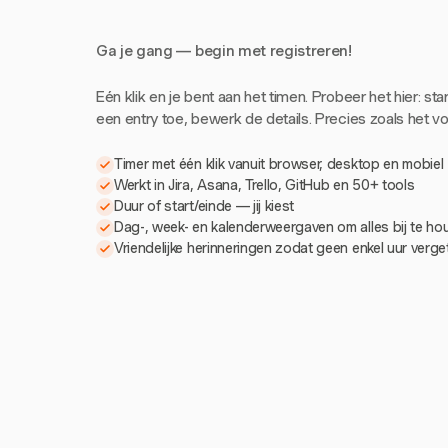
Ga je gang — begin met registreren!
Eén klik en je bent aan het timen. Probeer het hier: sta
een entry toe, bewerk de details. Precies zoals het voe
Timer met één klik vanuit browser, desktop en mobiel
Werkt in Jira, Asana, Trello, GitHub en 50+ tools
Duur of start/einde — jij kiest
Dag-, week- en kalenderweergaven om alles bij te h
Vriendelijke herinneringen zodat geen enkel uur verg