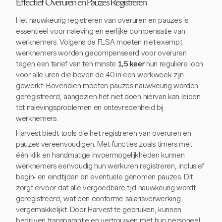
Effectief Overuren en Pauzes Registreren
Het nauwkeurig registreren van overuren en pauzes is
essentieel voor naleving en eerlijke compensatie van
werknemers. Volgens de FLSA moeten niet-exempt
werknemers worden gecompenseerd voor overuren
tegen een tarief van ten minste
1,5 keer
hun reguliere loon
voor alle uren die boven de 40 in een werkweek zijn
gewerkt. Bovendien moeten pauzes nauwkeurig worden
geregistreerd, aangezien het niet doen hiervan kan leiden
tot nalevingsproblemen en ontevredenheid bij
werknemers.
Harvest biedt tools die het registreren van overuren en
pauzes vereenvoudigen. Met functies zoals timers met
één klik en handmatige invoermogelijkheden kunnen
werknemers eenvoudig hun werkuren registreren, inclusief
begin- en eindtijden en eventuele genomen pauzes. Dit
zorgt ervoor dat alle vergoedbare tijd nauwkeurig wordt
geregistreerd, wat een conforme salarisverwerking
vergemakkelijkt. Door Harvest te gebruiken, kunnen
bedrijven transparantie en vertrouwen met hun personeel