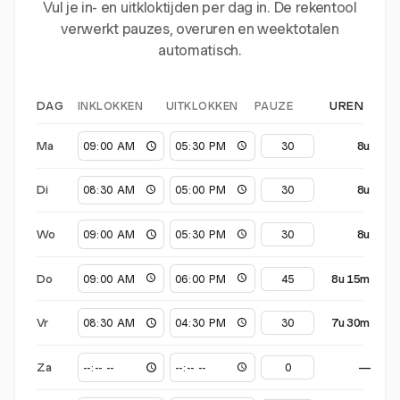
Vul je in- en uitkloktijden per dag in. De rekentool
verwerkt pauzes, overuren en weektotalen
automatisch.
INKLOKKEN
UITKLOKKEN
PAUZE
DAG
UREN
Ma
8u
Di
8u
Wo
8u
Do
8u 15m
Vr
7u 30m
Za
—