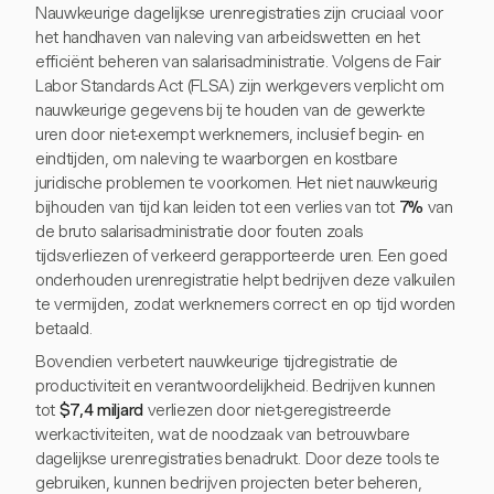
Nauwkeurige dagelijkse urenregistraties zijn cruciaal voor
het handhaven van naleving van arbeidswetten en het
efficiënt beheren van salarisadministratie. Volgens de Fair
Labor Standards Act (FLSA) zijn werkgevers verplicht om
nauwkeurige gegevens bij te houden van de gewerkte
uren door niet-exempt werknemers, inclusief begin- en
eindtijden, om naleving te waarborgen en kostbare
juridische problemen te voorkomen. Het niet nauwkeurig
bijhouden van tijd kan leiden tot een verlies van tot
7%
van
de bruto salarisadministratie door fouten zoals
tijdsverliezen of verkeerd gerapporteerde uren. Een goed
onderhouden urenregistratie helpt bedrijven deze valkuilen
te vermijden, zodat werknemers correct en op tijd worden
betaald.
Bovendien verbetert nauwkeurige tijdregistratie de
productiviteit en verantwoordelijkheid. Bedrijven kunnen
tot
$7,4 miljard
verliezen door niet-geregistreerde
werkactiviteiten, wat de noodzaak van betrouwbare
dagelijkse urenregistraties benadrukt. Door deze tools te
gebruiken, kunnen bedrijven projecten beter beheren,