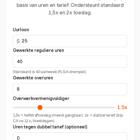
basis van uren en tarief. Ondersteunt standaard
1,5x en 2x toeslag.
Uurloon
$
Gewerkte reguliere uren
Standaard is 40 uur/week (FLSA-drempel).
Gewerkte overuren
Overwerkvermenigvuldiger
1.5x
1,5x = halfstraftoeslag (meest gangbaar). 2x = dubbel tarief (bijv.
CA na 12 u, feestdagen).
Uren tegen dubbel tarief (optioneel)