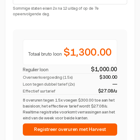
Sommige staten eisen 2x na 12 u/dag of op de 7e
opeenvolgende dag.
$1,300.00
Totaal bruto loon
$1,000.00
Regulier loon
$300.00
Overwerkvergoeding (
1.5x
)
—
Loon tegen dubbel tarief (2x)
$27.08/u
Effectief uurtarief
8 overuren tegen 1.5x voegen $300.00 toe aan het
basisloon; het effectieve tarief wordt $27.08/u.
Realtime registratie voorkomt verrassingen aan het
eind van de week voor beide kanten.
Registreer overuren met Harvest