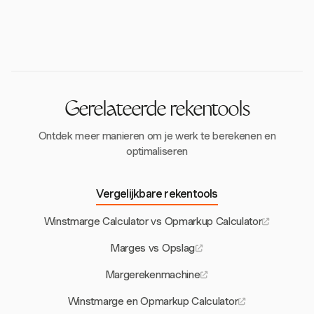
Hoewel Harvest uitblinkt in tijdregistratie en
van ongeveer 60% kunnen hebben. Dienstverlenende
facturering, biedt het duidelijkheid over winstmetrics,
bedrijven kunnen marges van 40-60% behalen, wat
waardoor bedrijven de concepten van markup en
de lagere kosten van verkochte goederen
marge effectief kunnen begrijpen en toepassen voor
weerspiegelt.
strategische prijsstelling.
Gerelateerde rekentools
Ontdek meer manieren om je werk te berekenen en
optimaliseren
Vergelijkbare rekentools
Winstmarge Calculator vs Opmarkup Calculator
Marges vs Opslag
Margerekenmachine
Winstmarge en Opmarkup Calculator