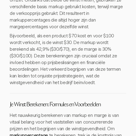
omzet. Ondanks dat beide de winst meten, gebruiken ze
verschillende basis: markup gebruikt kosten, terwijl marge
de verkoopprijs gebruikt. Dit resulteert in
markuppercentages die altijd hoger zijn dan
margepercentages voor dezelfde winst.
Bijvoorbeeld, als een product $70 kost en voor $100
wordt verkocht, is de winst $30. De markup wordt
berekend als 42,9% ($30/$70), en de marge is 30%
($30/$100). Deze berekeningen zijn cruciaal omdat ze
invloed hebben op prijsbeslissingen en financiële
beoordelingen. Het verkeerd begrijpen van deze termen
kan leiden tot onjuiste prijsstrategieën, wat de
winstgevendheid van het bedrijf beïnvloedt.
Je Winst Berekenen: Formules en Voorbeelden
Het nauwkeurig berekenen van markup en marge is van
vitaal belang voor het vaststellen van concurrerende
prijzen en het begrijpen van de winstgevendheid. Om
markuppercentage
te berekenen, trek je de kostprijs van