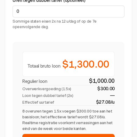
Uren tegen dubbel tarief (optioneel)
Sommige staten eisen 2x na 12 u/dag of op de 7e
opeenvolgende dag.
$1,300.00
Totaal bruto loon
$1,000.00
Regulier loon
$300.00
Overwerkvergoeding (
1.5x
)
—
Loon tegen dubbel tarief (2x)
$27.08/u
Effectief uurtarief
8 overuren tegen 1.5x voegen $300.00 toe aan het
basisloon; het effectieve tarief wordt $27.08/u.
Realtime registratie voorkomt verrassingen aan het
eind van de week voor beide kanten.