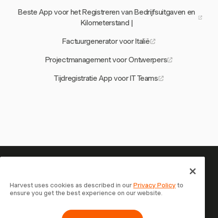
Beste App voor het Registreren van Bedrijfsuitgaven en
Kilometerstand |
Factuurgenerator voor Italië
Projectmanagement voor Ontwerpers
Tijdregistratie App voor IT Teams
Je tijd is het waard om bij te
houden — begin nu
Harvest uses cookies as described in our
Privacy Policy
to
ensure you get the best experience on our website.
Sluit je aan bij meer dan 70.000 bedrijven die tijd
registreren, klanten factureren en sneller betaald worden