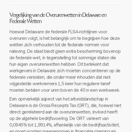
Vergelijking van de Overurenwetten in Delaware en
Federale Wetten
Hoewel Delaware de federale FLSA-richtlijnen voor
overuren volgt, is het belangrijk om te begrijpen hoe deze
wetten zich verhouden tot de federale normen voor
naleving. De staat biedt geen extra bescherming bovenop
de federale wet, in tegenstelling tot sommige staten die
hun eigen overurenwetten hebben. Dit betekent dat
werkgevers in Delaware zich moeten concentreren op de
federale vereisten, die onder meer inhouden dat niet-
vrijgestelde werknemers 1,5 keer hun reguliere tarief
moeten betalen voor uren boven de 40 in een werkweek.
Een opmerkelijk aspect van het arbeidslandschap in
Delaware is de Gross Receipts Tax (GRT), die, hoewel niet
direct gerelateerd aan de overurenwetten, invloed heeft
op de algehele bedrijfsvoering. De GRT varieert van
0,0945% tot 1,9914%, afhankelijk van de bedrijfsactiviteit,
en moet worden meegenomen in financiële planning en