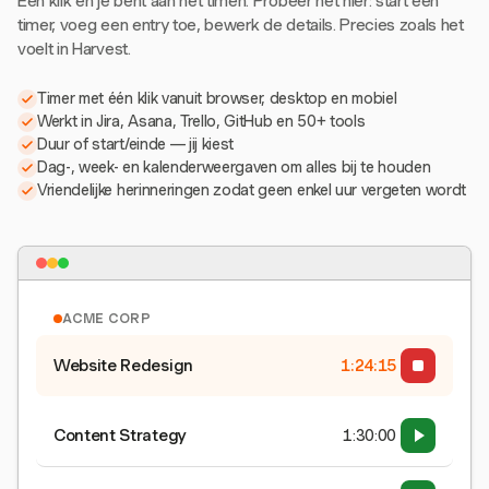
Eén klik en je bent aan het timen. Probeer het hier: start een
timer, voeg een entry toe, bewerk de details. Precies zoals het
voelt in Harvest.
Timer met één klik vanuit browser, desktop en mobiel
Werkt in Jira, Asana, Trello, GitHub en 50+ tools
Duur of start/einde — jij kiest
Dag-, week- en kalenderweergaven om alles bij te houden
Vriendelijke herinneringen zodat geen enkel uur vergeten wordt
ACME CORP
Website Redesign
1:24:15
Content Strategy
1:30:00