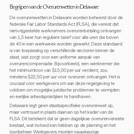
Begrijpen van de Overurenwetten in Delaware
De overurenwetten in Delaware worden beheerst door de
federale Fair Labor Standards Act (FLSA), die vereist dat
niet-vrijgestelde werknemers overurenbetaling ontvangen
van 1,5 keer hun reguliere tarief voor alle uren die boven
de 40 in een werkweek worden gewerkt. Deze standaard
is van toepassing op verschillende sectoren binnen de
staat, wat zorgt voor een uniforme aanpak van
overurencompensatie. Bijvoorbeeld, een werknemer die
het minimumloon van $15,00 per uur verdient, zou
minstens $22,50 per uur voor overuren ontvangen. Het is
cruciaal voor werkgevers om aan deze regelgeving te
voldoen om mogelijke juridische problemen te vermijden
en eerlijke arbeidspraktijken te handhaven.
Delaware legt geen staatsspecifieke overurenwet op,
maar vertrouwt in plaats daarvan op het kader van de
FLSA. Dit betekent dat er geen dagelijkse overurenvereiste
bestaat, wat invloed kan hebben op de planning en het
loonbeheer. Werkgevers moeten nauwkeurige