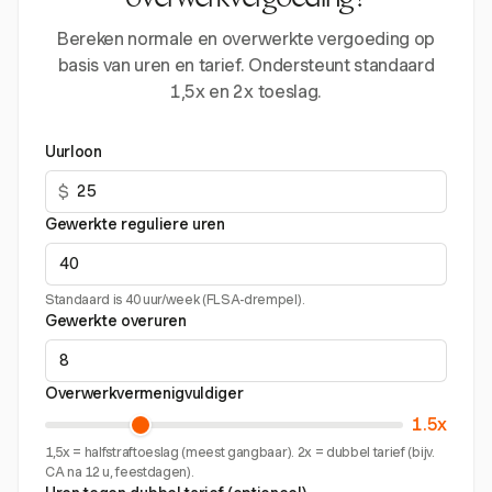
overwerkvergoeding?
Bereken normale en overwerkte vergoeding op
basis van uren en tarief. Ondersteunt standaard
1,5x en 2x toeslag.
Uurloon
$
Gewerkte reguliere uren
Standaard is 40 uur/week (FLSA-drempel).
Gewerkte overuren
Overwerkvermenigvuldiger
1.5x
1,5x = halfstraftoeslag (meest gangbaar). 2x = dubbel tarief (bijv.
CA na 12 u, feestdagen).