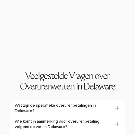
Veelgestelde Vragen over
Overurenwetten in Delaware
Wat zijn de specifieke overurenbetalingen in
Delaware?
In Delaware wordt de overurenbetaling berekend op
Wie komt in aanmerking voor overurenbetaling
1,5 keer het reguliere uurloon van een werknemer
volgens de wet in Delaware?
voor alle uren die boven de 40 in een werkweek