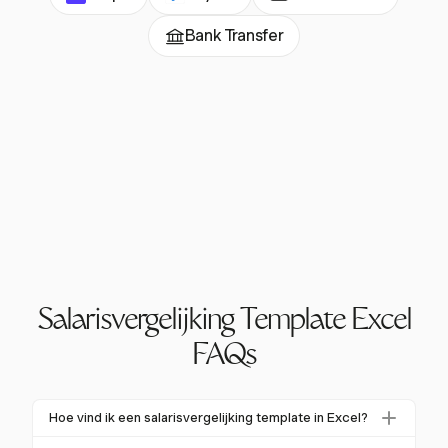
Bank Transfer
Salarisvergelijking Template Excel
FAQs
Hoe vind ik een salarisvergelijking template in Excel?
Je kunt salarisvergelijking templates vinden door