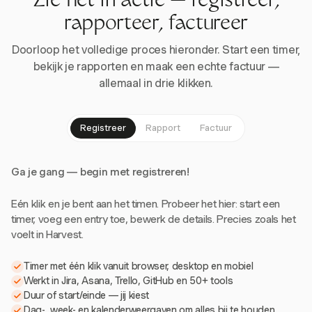
Zie het in actie — registreer,
rapporteer, factureer
Doorloop het volledige proces hieronder. Start een timer,
bekijk je rapporten en maak een echte factuur —
allemaal in drie klikken.
Registreer
Rapport
Factuur
Ga je gang — begin met registreren!
Eén klik en je bent aan het timen. Probeer het hier: start een
timer, voeg een entry toe, bewerk de details. Precies zoals het
voelt in Harvest.
Timer met één klik vanuit browser, desktop en mobiel
Werkt in Jira, Asana, Trello, GitHub en 50+ tools
Duur of start/einde — jij kiest
Dag-, week- en kalenderweergaven om alles bij te houden