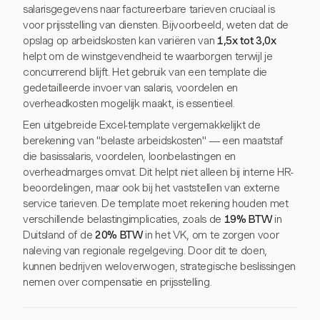
salarisgegevens naar factureerbare tarieven cruciaal is
voor prijsstelling van diensten. Bijvoorbeeld, weten dat de
opslag op arbeidskosten kan variëren van
1,5x tot 3,0x
helpt om de winstgevendheid te waarborgen terwijl je
concurrerend blijft. Het gebruik van een template die
gedetailleerde invoer van salaris, voordelen en
overheadkosten mogelijk maakt, is essentieel.
Een uitgebreide Excel-template vergemakkelijkt de
berekening van "belaste arbeidskosten" — een maatstaf
die basissalaris, voordelen, loonbelastingen en
overheadmarges omvat. Dit helpt niet alleen bij interne HR-
beoordelingen, maar ook bij het vaststellen van externe
service tarieven. De template moet rekening houden met
verschillende belastingimplicaties, zoals de
19% BTW
in
Duitsland of de
20% BTW
in het VK, om te zorgen voor
naleving van regionale regelgeving. Door dit te doen,
kunnen bedrijven weloverwogen, strategische beslissingen
nemen over compensatie en prijsstelling.