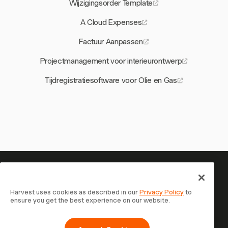
Wijzigingsorder Template
A Cloud Expenses
Factuur Aanpassen
Projectmanagement voor interieurontwerp
Tijdregistratiesoftware voor Olie en Gas
Je tijd is het waard om bij te
houden — begin nu
Harvest uses cookies as described in our
Privacy Policy
to
ensure you get the best experience on our website.
Sluit je aan bij meer dan 70.000 bedrijven die tijd
registreren, klanten factureren en sneller betaald worden