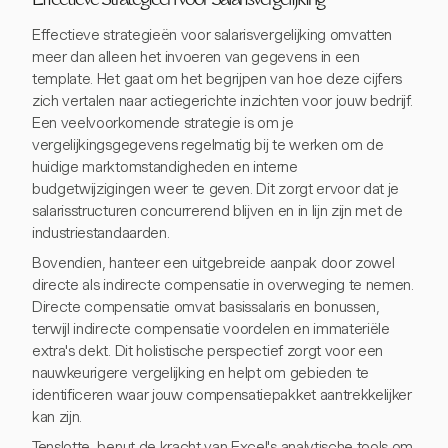
Effectieve Strategieën voor Salarisvergelijking
Effectieve strategieën voor salarisvergelijking omvatten
meer dan alleen het invoeren van gegevens in een
template. Het gaat om het begrijpen van hoe deze cijfers
zich vertalen naar actiegerichte inzichten voor jouw bedrijf.
Een veelvoorkomende strategie is om je
vergelijkingsgegevens regelmatig bij te werken om de
huidige marktomstandigheden en interne
budgetwijzigingen weer te geven. Dit zorgt ervoor dat je
salarisstructuren concurrerend blijven en in lijn zijn met de
industriestandaarden.
Bovendien, hanteer een uitgebreide aanpak door zowel
directe als indirecte compensatie in overweging te nemen.
Directe compensatie omvat basissalaris en bonussen,
terwijl indirecte compensatie voordelen en immateriële
extra's dekt. Dit holistische perspectief zorgt voor een
nauwkeurigere vergelijking en helpt om gebieden te
identificeren waar jouw compensatiepakket aantrekkelijker
kan zijn.
Tenslotte, benut de kracht van Excel's analytische tools om