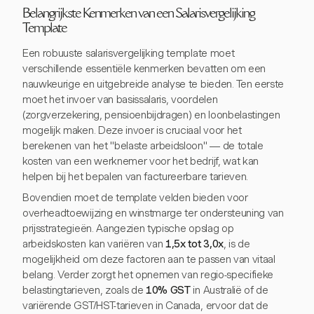
Belangrijkste Kenmerken van een Salarisvergelijking
Template
Een robuuste salarisvergelijking template moet
verschillende essentiële kenmerken bevatten om een
nauwkeurige en uitgebreide analyse te bieden. Ten eerste
moet het invoer van basissalaris, voordelen
(zorgverzekering, pensioenbijdragen) en loonbelastingen
mogelijk maken. Deze invoer is cruciaal voor het
berekenen van het "belaste arbeidsloon" — de totale
kosten van een werknemer voor het bedrijf, wat kan
helpen bij het bepalen van factureerbare tarieven.
Bovendien moet de template velden bieden voor
overheadtoewijzing en winstmarge ter ondersteuning van
prijsstrategieën. Aangezien typische opslag op
arbeidskosten kan variëren van
1,5x tot 3,0x
, is de
mogelijkheid om deze factoren aan te passen van vitaal
belang. Verder zorgt het opnemen van regio-specifieke
belastingtarieven, zoals de
10% GST
in Australië of de
variërende GST/HST-tarieven in Canada, ervoor dat de