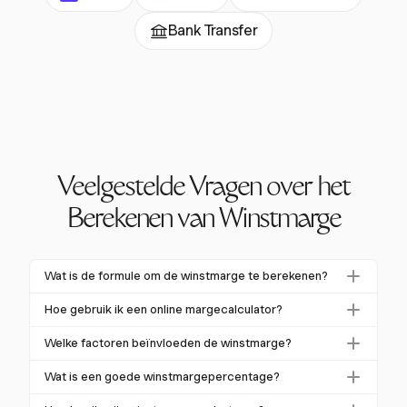
Bank Transfer
Veelgestelde Vragen over het
Berekenen van Winstmarge
Wat is de formule om de winstmarge te berekenen?
De formule om de winstmarge te berekenen is
Hoe gebruik ik een online margecalculator?
[(Verkoopprijs – Kosten van Verkochte Goederen) /
Om een online margecalculator te gebruiken, voer je
Verkoopprijs] x 100
. Dit percentage weerspiegelt de
Welke factoren beïnvloeden de winstmarge?
de verkoopprijs en de kosten van verkochte
winstgevendheid van een product.
Winstmarges worden beïnvloed door factoren zoals
goederen (COGS) in. De calculator berekent
Wat is een goede winstmargepercentage?
concurrentie, prijsstrategieën, operationele
automatisch het percentage winstmarge, wat je helpt
Een goede winstmarge varieert per sector. De