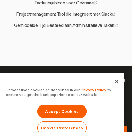
Factuursjabloon voor Oekraïne
Projectmanagement Tool die Integreert met Slack
Gemiddelde Tijd Besteed aan Administratieve Taken
Je tijd is het waard om bij te houden
— begin nu
Harvest uses cookies as described in our
Privacy Policy
to
ensure you get the best experience on our website.
Sluit je aan bij meer dan 70.000 bedrijven die tijd
registreren, klanten factureren en sneller betaald worden
Accept Cookies
met Harvest. Gratis te proberen, in 30 seconden
ingesteld.
Cookie Preferences
Probeer Harvest Gratis