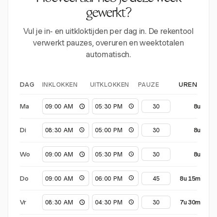
gewerkt?
Vul je in- en uitkloktijden per dag in. De rekentool
verwerkt pauzes, overuren en weektotalen
automatisch.
INKLOKKEN
UITKLOKKEN
PAUZE
DAG
UREN
Ma
8u
Di
8u
Wo
8u
Do
8u 15m
Vr
7u 30m