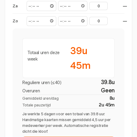
Za
—
Zo
—
39u
Totaal uren deze
week
45m
39.8u
Reguliere uren (≤40)
Geen
Overuren
8u
Gemiddeld uren/dag
2u 45m
Totale pauzetijd
Je werkte 5 dagen voor een totaal van 39.8 uur.
Handmatige kaarten missen gemiddeld 4,5 uur per
medewerker per week. Automatische registratie
dicht die kloof.