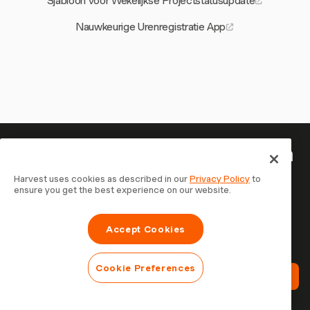
Sjabloon voor Wekelijkse Projectstatusupdate
Nauwkeurige Urenregistratie App
Je tijd is het waard om bij te houden
— begin nu
Harvest uses cookies as described in our
Privacy Policy
to
ensure you get the best experience on our website.
Sluit je aan bij meer dan 70.000 bedrijven die tijd
registreren, klanten factureren en sneller betaald worden
Accept Cookies
met Harvest. Gratis te proberen, in 30 seconden
ingesteld.
Cookie Preferences
Probeer Harvest Gratis