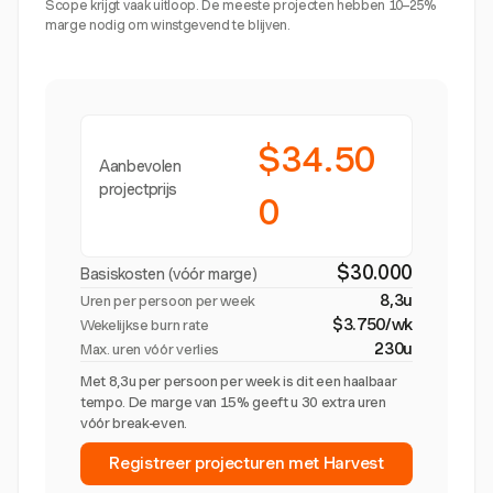
Scope krijgt vaak uitloop. De meeste projecten hebben 10–25%
marge nodig om winstgevend te blijven.
$34.50
Aanbevolen
projectprijs
0
$30.000
Basiskosten (vóór marge)
8,3u
Uren per persoon per week
$3.750/wk
Wekelijkse burn rate
230u
Max. uren vóór verlies
Met 8,3u per persoon per week is dit een haalbaar
tempo. De marge van 15% geeft u 30 extra uren
vóór break-even.
Registreer projecturen met Harvest