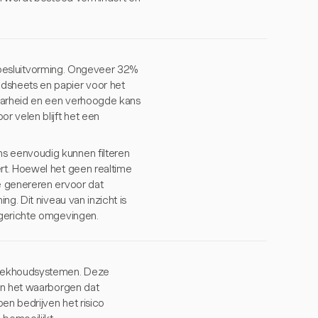
he besluitvorming. Ongeveer 32%
dsheets en papier voor het
baarheid en een verhoogde kans
r velen blijft het een
s eenvoudig kunnen filteren
rt. Hoewel het geen realtime
e genereren ervoor dat
g. Dit niveau van inzicht is
tgerichte omgevingen.
 boekhoudsystemen. Deze
en het waarborgen dat
en bedrijven het risico