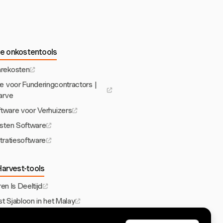
e onkostentools
rekosten
e voor Funderingcontractors |
arve
tware voor Verhuizers
sten Software
tratiesoftware
arvest-tools
en Is Deeltijd
 Sjabloon in het Malay
r Financiële Adviseurs