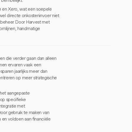
bemoeilijkt.
e en Xero, wat een soepele
el directe onkosteninvoer niet
tbeheer. Door Harvest met
oomlijnen, handmatige
n die verder gaan dan alleen
emen ervaren vaak een
paren jaarlijks meer dan
centreren op meer strategische
 het aangepaste
op specifieke
tegratie met
Door gebruik te maken van
 en voldoen aan financiële