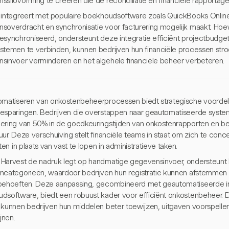
silovorming te creëren die de reconciliatie en financiële rapportage 
 integreert met populaire boekhoudsoftware zoals QuickBooks Onlin
soverdracht en synchronisatie voor facturering mogelijk maakt. Hoew
esynchroniseerd, ondersteunt deze integratie efficiënt projectbudge
stemen te verbinden, kunnen bedrijven hun financiële processen str
sinvoer verminderen en het algehele financiële beheer verbeteren.
omatiseren van onkostenbeheerprocessen biedt strategische voordele
esparingen. Bedrijven die overstappen naar geautomatiseerde syst
ering van 50% in de goedkeuringstijden van onkostenrapporten en bes
uur. Deze verschuiving stelt financiële teams in staat om zich te con
iten in plaats van vast te lopen in administratieve taken.
Harvest de nadruk legt op handmatige gegevensinvoer, ondersteunt
ncategorieën, waardoor bedrijven hun registratie kunnen afstemmen 
behoeften. Deze aanpassing, gecombineerd met geautomatiseerde in
dsoftware, biedt een robuust kader voor efficiënt onkostenbeheer. 
 kunnen bedrijven hun middelen beter toewijzen, uitgaven voorspellen
ijnen.