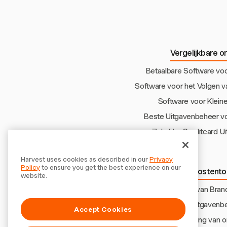
Vergelijkbare o
Betaalbare Software vo
Software voor het Volgen 
Software voor Kleine
Beste Uitgavenbeheer vo
Zakelijke Creditcard U
Harvest uses cookies as described in our
Privacy
Policy
to ensure you get the best experience on our
Meer onkostento
website.
Beheer van Bran
Uitgavenb
Accept Cookies
Hoe goedkeuring van o