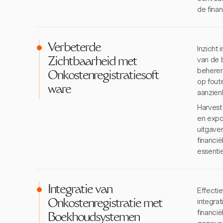
de fina
Verbeterde
Inzicht 
van de 
Zichtbaarheid met
beheren
Onkostenregistratiesoft
op fout
ware
aanzienl
Harvest
en expo
uitgave
financië
essenti
Integratie van
Effecti
integra
Onkostenregistratie met
financië
Boekhoudsystemen