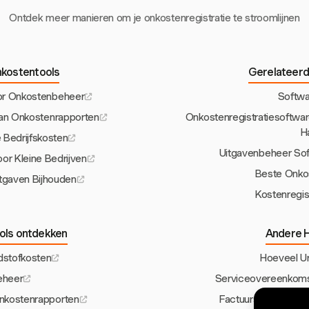
Ontdek meer manieren om je onkostenregistratie te stroomlijnen
nkostentools
Gerelateerd
or Onkostenbeheer
Softwa
van Onkostenrapporten
Onkostenregistratiesoftwar
H
 Bedrijfskosten
Uitgavenbeheer Sof
or Kleine Bedrijven
Beste Onko
itgaven Bijhouden
Kostenregis
ols ontdekken
Andere H
dstofkosten
Hoeveel Ur
eheer
Serviceovereenkomst
nkostenrapporten
Factuursjabloon voo