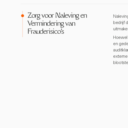
Zorg voor Naleving en
Naleving
bedrijf
Vermindering van
uitmake
Frauderisico's
Hoewel 
en gede
auditkla
externe 
blootst