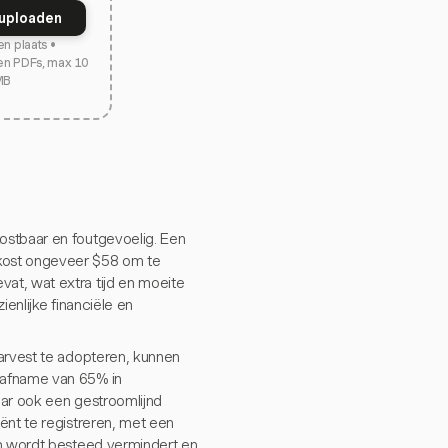
uploaden
en plaats •
en PDFs, max 10
MB
ostbaar en foutgevoelig. Een
 kost ongeveer $58 om te
at, wat extra tijd en moeite
ienlijke financiële en
Harvest te adopteren, kunnen
 afname van 65% in
maar ook een gestroomlijnd
ënt te registreren, met een
en wordt besteed vermindert en