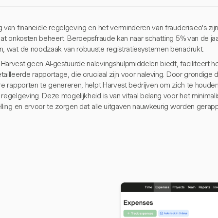
 van financiële regelgeving en het verminderen van frauderisico's zij
 dat onkosten beheert. Beroepsfraude kan naar schatting 5% van de jaa
n, wat de noodzaak van robuuste registratiesystemen benadrukt.
Harvest geen AI-gestuurde nalevingshulpmiddelen biedt, faciliteert 
tailleerde rapportage, die cruciaal zijn voor naleving. Door grondige
re rapporten te genereren, helpt Harvest bedrijven om zich te houden 
regelgeving. Deze mogelijkheid is van vitaal belang voor het minimali
elling en ervoor te zorgen dat alle uitgaven nauwkeurig worden gerap