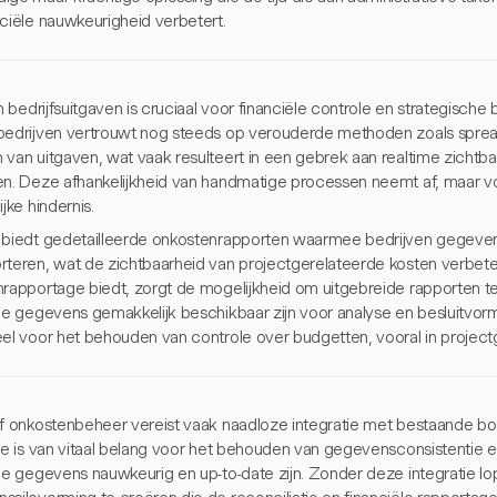
nciële nauwkeurigheid verbetert.
in bedrijfsuitgaven is cruciaal voor financiële controle en strategisc
bedrijven vertrouwt nog steeds op verouderde methoden zoals sprea
 van uitgaven, wat vaak resulteert in een gebrek aan realtime zicht
en. Deze afhankelijkheid van handmatige processen neemt af, maar voo
ijke hindernis.
 biedt gedetailleerde onkostenrapporten waarmee bedrijven gegeven
rteren, wat de zichtbaarheid van projectgerelateerde kosten verbete
nrapportage biedt, zorgt de mogelijkheid om uitgebreide rapporten t
le gegevens gemakkelijk beschikbaar zijn voor analyse en besluitvormin
eel voor het behouden van controle over budgetten, vooral in projec
ef onkostenbeheer vereist vaak naadloze integratie met bestaande
tie is van vitaal belang voor het behouden van gegevensconsistentie 
le gegevens nauwkeurig en up-to-date zijn. Zonder deze integratie lop