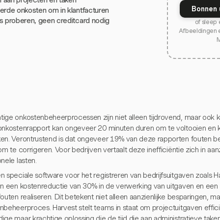
Bonnen 
erde onkosten om in klantfacturen
s proberen, geen creditcard nodig
of sleep 
Afbeeldingen 
ige onkostenbeheerprocessen zijn niet alleen tijdrovend, maar ook k
onkostenrapport kan ongeveer 20 minuten duren om te voltooien en
en. Verontrustend is dat ongeveer 19% van deze rapporten fouten bev
om te corrigeren. Voor bedrijven vertaalt deze inefficiëntie zich in aanz
nele lasten.
n speciale software voor het registreren van bedrijfsuitgaven zoals 
en een kostenreductie van 30% in de verwerking van uitgaven en een
outen realiseren. Dit betekent niet alleen aanzienlijke besparingen, 
nbeheerproces. Harvest stelt teams in staat om projectuitgaven effici
ige maar krachtige oplossing die de tijd die aan administratieve tak