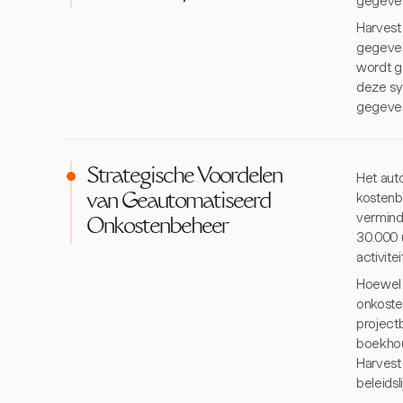
gegevens
Harvest
gegeven
wordt g
deze sy
gegeven
Strategische Voordelen
Het aut
kostenb
van Geautomatiseerd
vermind
Onkostenbeheer
30.000 
activite
Hoewel 
onkoste
project
boekhou
Harvest
beleidsl