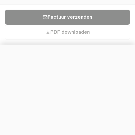
Factuur verzenden
PDF downloaden
Factuur aanpassen
WEERGAVE
Logo toevoegen
Factuurtitel tonen
FACTUURINSTELLINGEN
Valuta
De Basisprincipes van Klantfacturering Begrijpen