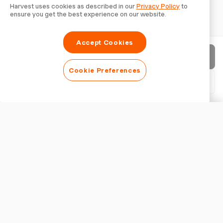
Harvest uses cookies as described in our
Privacy Policy
to
ensure you get the best experience on our website.
Accept Cookies
Factuur verzenden
Cookie Preferences
PDF downloaden
Factuur aanpassen
WEERGAVE
Logo toevoegen
Factuurtitel tonen
FACTUURINSTELLINGEN