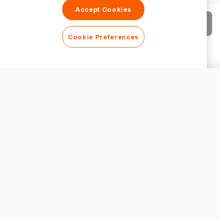
Accept Cookies
Factuur verzenden
Cookie Preferences
PDF downloaden
Factuur aanpassen
WEERGAVE
Logo toevoegen
Factuurtitel tonen
FACTUURINSTELLINGEN
Valuta