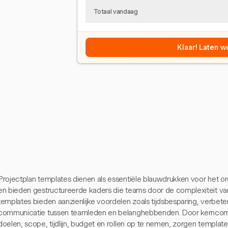
Totaal vandaag
Klaar! Laten w
Projectplan templates dienen als essentiële blauwdrukken voor het o
en bieden gestructureerde kaders die teams door de complexiteit van
templates bieden aanzienlijke voordelen zoals tijdsbesparing, verbet
communicatie tussen teamleden en belanghebbenden. Door kerncomp
doelen, scope, tijdlijn, budget en rollen op te nemen, zorgen template