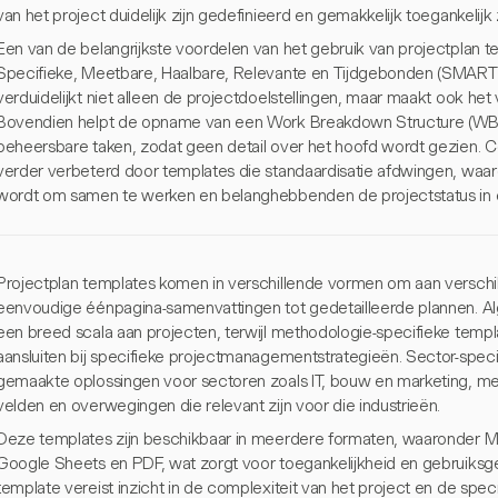
van het project duidelijk zijn gedefinieerd en gemakkelijk toegankelijk z
Een van de belangrijkste voordelen van het gebruik van projectplan t
Specifieke, Meetbare, Haalbare, Relevante en Tijdgebonden (SMART)
verduidelijkt niet alleen de projectdoelstellingen, maar maakt ook he
Bovendien helpt de opname van een Work Breakdown Structure (WBS)
beheersbare taken, zodat geen detail over het hoofd wordt gezien. C
verder verbeterd door templates die standaardisatie afdwingen, waa
wordt om samen te werken en belanghebbenden de projectstatus in 
Projectplan templates komen in verschillende vormen om aan verschi
eenvoudige éénpagina-samenvattingen tot gedetailleerde plannen. Al
een breed scala aan projecten, terwijl methodologie-specifieke templat
aansluiten bij specifieke projectmanagementstrategieën. Sector-spec
gemaakte oplossingen voor sectoren zoals IT, bouw en marketing, me
velden en overwegingen die relevant zijn voor die industrieën.
Deze templates zijn beschikbaar in meerdere formaten, waaronder Mi
Google Sheets en PDF, wat zorgt voor toegankelijkheid en gebruiksge
template vereist inzicht in de complexiteit van het project en de spec