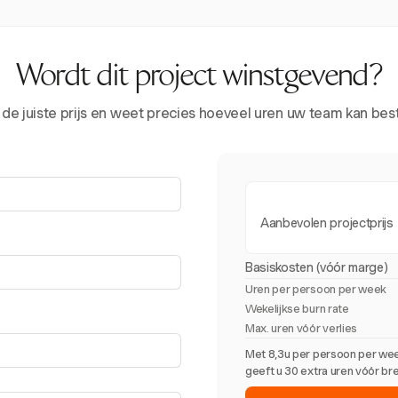
Wordt dit project winstgevend?
 de juiste prijs en weet precies hoeveel uren uw team kan be
Aanbevolen projectprijs
Basiskosten (vóór marge)
Uren per persoon per week
Wekelijkse burn rate
Max. uren vóór verlies
Met 8,3u per persoon per wee
geeft u 30 extra uren vóór br