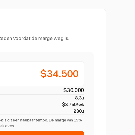
steden voordat de marge weg is.
$34.500
$30.000
8,3u
$3.750/wk
230u
k is dit een haalbaar tempo. De marge van 15%
eak-even.