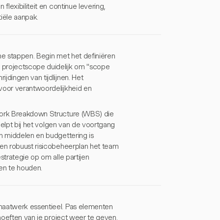
flexibiliteit en continue levering,
tiële aanpak.
he stappen. Begin met het definiëren
 projectscope duidelijk om "scope
jdingen van tijdlijnen. Het
 voor verantwoordelijkheid en
 Work Breakdown Structure (WBS) die
 helpt bij het volgen van de voortgang
an middelen en budgettering is
een robuust risicobeheerplan het team
strategie op om alle partijen
en te houden.
 maatwerk essentieel. Pas elementen
ehoeften van je project weer te geven.