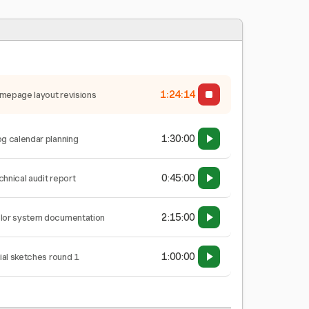
1:24:14
mepage layout revisions
1:30:00
og calendar planning
0:45:00
chnical audit report
2:15:00
lor system documentation
1:00:00
tial sketches round 1