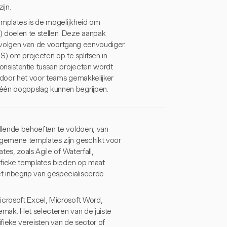
ijn.
emplates is de mogelijkheid om
 doelen te stellen. Deze aanpak
t volgen van de voortgang eenvoudiger.
 om projecten op te splitsen in
onsistentie tussen projecten wordt
rdoor het voor teams gemakkelijker
één oogopslag kunnen begrijpen.
llende behoeften te voldoen, van
gemene templates zijn geschikt voor
es, zoals Agile of Waterfall,
ifieke templates bieden op maat
t inbegrip van gespecialiseerde
crosoft Excel, Microsoft Word,
mak. Het selecteren van de juiste
ifieke vereisten van de sector of