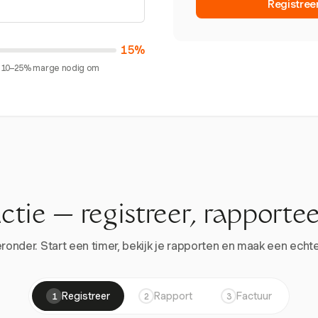
Registree
15%
en 10–25% marge nodig om
actie — registreer, rapportee
onder. Start een timer, bekijk je rapporten en maak een echte 
Registreer
Rapport
Factuur
1
2
3