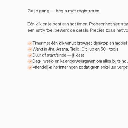
Ga je gang — begin met registreren!
Eén klik en je bent aan het timen. Probeer het hier: sta
een entry toe, bewerk de details. Precies zoals het voe
Timer met één klik vanuit browser, desktop en mobiel
Werkt in Jira, Asana, Trello, GitHub en 50+ tools
Duur of start/einde — jij kiest
Dag-, week- en kalenderweergaven om alles bij te h
Vriendelijke herinneringen zodat geen enkel uur verg