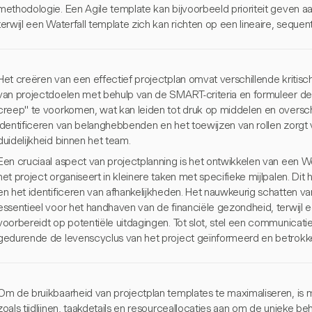
methodologie. Een Agile template kan bijvoorbeeld prioriteit geven aan 
terwijl een Waterfall template zich kan richten op een lineaire, sequen
Het creëren van een effectief projectplan omvat verschillende kritisc
van projectdoelen met behulp van de SMART-criteria en formuleer de
creep" te voorkomen, wat kan leiden tot druk op middelen en overschri
identificeren van belanghebbenden en het toewijzen van rollen zorgt
duidelijkheid binnen het team.
Een cruciaal aspect van projectplanning is het ontwikkelen van een
het project organiseert in kleinere taken met specifieke mijlpalen. Dit
en het identificeren van afhankelijkheden. Het nauwkeurig schatten v
essentieel voor het handhaven van de financiële gezondheid, terwijl 
voorbereidt op potentiële uitdagingen. Tot slot, stel een communicatie
gedurende de levenscyclus van het project geïnformeerd en betrokk
Om de bruikbaarheid van projectplan templates te maximaliseren, is
zoals tijdlijnen, taakdetails en resourceallocaties aan om de unieke b