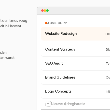
rt een timer, voeg
ACME CORP
lt in Harvest.
Website Redesign
Ho
Content Strategy
Bl
ouden
eten wordt
SEO Audit
Te
Brand Guidelines
Co
Logo Concepts
Ini
+
Nieuwe tijdregistratie