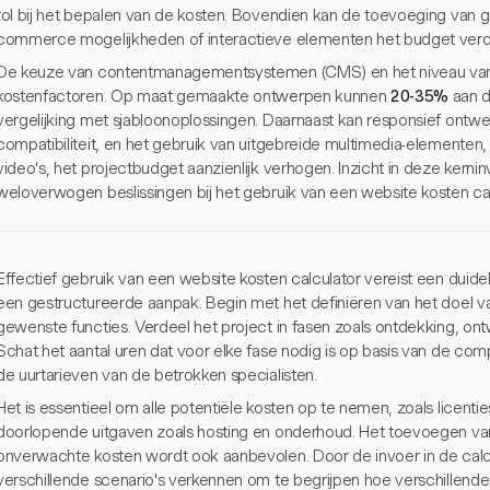
rol bij het bepalen van de kosten. Bovendien kan de toevoeging van 
commerce mogelijkheden of interactieve elementen het budget verd
De keuze van contentmanagementsystemen (CMS) en het niveau van 
kostenfactoren. Op maat gemaakte ontwerpen kunnen
20-35%
aan d
vergelijking met sjabloonoplossingen. Daarnaast kan responsief ontwer
compatibiliteit, en het gebruik van uitgebreide multimedia-elemente
video's, het projectbudget aanzienlijk verhogen. Inzicht in deze kerni
weloverwogen beslissingen bij het gebruik van een website kosten cal
Effectief gebruik van een website kosten calculator vereist een duidel
een gestructureerde aanpak. Begin met het definiëren van het doel v
gewenste functies. Verdeel het project in fasen zoals ontdekking, ont
Schat het aantal uren dat voor elke fase nodig is op basis van de co
de uurtarieven van de betrokken specialisten.
Het is essentieel om alle potentiële kosten op te nemen, zoals licentie
doorlopende uitgaven zoals hosting en onderhoud. Het toevoegen va
onverwachte kosten wordt ook aanbevolen. Door de invoer in de calcu
verschillende scenario's verkennen om te begrijpen hoe verschillende 