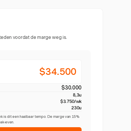
steden voordat de marge weg is.
$34.500
$30.000
8,3u
$3.750/wk
230u
k is dit een haalbaar tempo. De marge van 15%
eak-even.