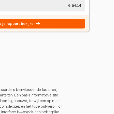
6:54:14
→
e je rapport bekijken
n meerdere beïnvloedende factoren,
iteiten. Een basis informatieve site
loon is gebouwd, terwijl een op maat
 complexiteit en het type ontwerp—of
 interface is—speelt een belangrijke