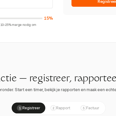
Registree
15%
en 10–25% marge nodig om
actie — registreer, rapportee
onder. Start een timer, bekijk je rapporten en maak een echte 
Registreer
Rapport
Factuur
1
2
3