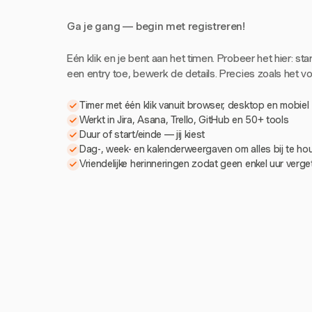
Ga je gang — begin met registreren!
Eén klik en je bent aan het timen. Probeer het hier: sta
een entry toe, bewerk de details. Precies zoals het voe
Timer met één klik vanuit browser, desktop en mobiel
Werkt in Jira, Asana, Trello, GitHub en 50+ tools
Duur of start/einde — jij kiest
Dag-, week- en kalenderweergaven om alles bij te h
Vriendelijke herinneringen zodat geen enkel uur verg