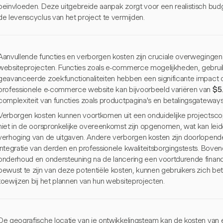
beïnvloeden. Deze uitgebreide aanpak zorgt voor een realistisch budg
de levenscyclus van het project te vermijden.
Aanvullende functies en verborgen kosten zijn cruciale overwegingen
websiteprojecten. Functies zoals e-commerce mogelijkheden, gebrui
geavanceerde zoekfunctionaliteiten hebben een significante impact o
professionele e-commerce website kan bijvoorbeeld variëren van
$5
complexiteit van functies zoals productpagina's en betalingsgateways
Verborgen kosten kunnen voortkomen uit een onduidelijke projectscope
niet in de oorspronkelijke overeenkomst zijn opgenomen, wat kan leid
verhoging van de uitgaven. Andere verborgen kosten zijn doorlopend
integratie van derden en professionele kwaliteitsborgingstests. Bove
onderhoud en ondersteuning na de lancering een voortdurende financi
bewust te zijn van deze potentiële kosten, kunnen gebruikers zich be
toewijzen bij het plannen van hun websiteprojecten.
De geografische locatie van je ontwikkelingsteam kan de kosten van e