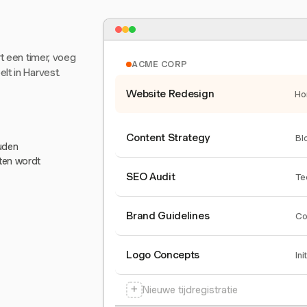
rt een timer, voeg
ACME CORP
lt in Harvest.
Website Redesign
Ho
Content Strategy
Bl
ouden
eten wordt
SEO Audit
Te
Brand Guidelines
Co
Logo Concepts
Ini
+
Nieuwe tijdregistratie