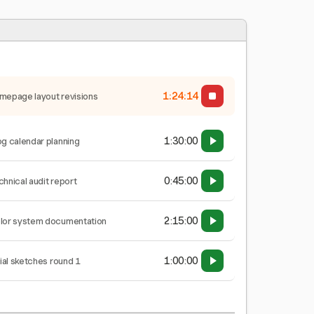
1:24:14
mepage layout revisions
1:30:00
og calendar planning
0:45:00
chnical audit report
2:15:00
lor system documentation
1:00:00
tial sketches round 1