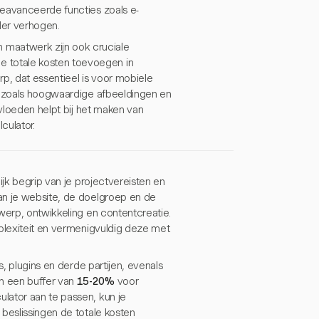
geavanceerde functies zoals e-
er verhogen.
maatwerk zijn ook cruciale
e totale kosten toevoegen in
p, dat essentieel is voor mobiele
n, zoals hoogwaardige afbeeldingen en
nvloeden helpt bij het maken van
culator.
ijk begrip van je projectvereisten en
an je website, de doelgroep en de
werp, ontwikkeling en contentcreatie.
mplexiteit en vermenigvuldig deze met
s, plugins en derde partijen, evenals
n een buffer van
15-20%
voor
lator aan te passen, kun je
beslissingen de totale kosten