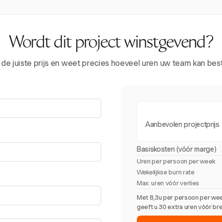
Wordt dit project winstgevend?
 de juiste prijs en weet precies hoeveel uren uw team kan be
Aanbevolen projectprijs
Basiskosten (vóór marge)
Uren per persoon per week
Wekelijkse burn rate
Max. uren vóór verlies
Met 8,3u per persoon per wee
geeft u 30 extra uren vóór br