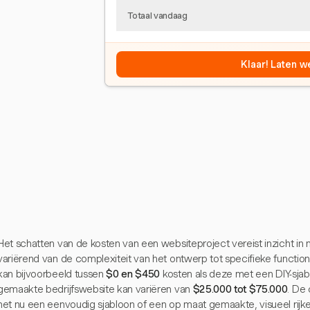
Totaal vandaag
Klaar! Laten w
Het schatten van de kosten van een websiteproject vereist inzicht i
variërend van de complexiteit van het ontwerp tot specifieke functional
kan bijvoorbeeld tussen
$0 en $450
kosten als deze met een DIY-sjab
gemaakte bedrijfswebsite kan variëren van
$25.000 tot $75.000
. De
het nu een eenvoudig sjabloon of een op maat gemaakte, visueel rijke