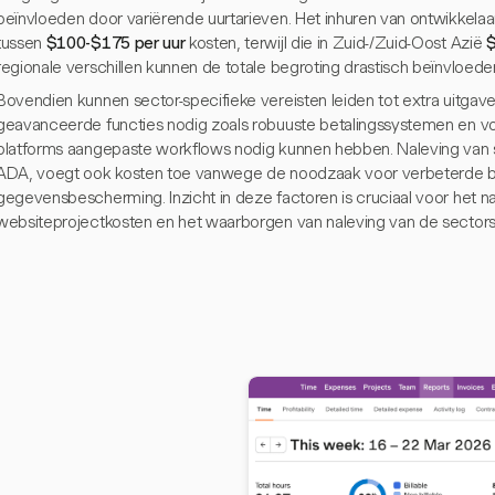
beïnvloeden door variërende uurtarieven. Het inhuren van ontwikkelaa
tussen
$100-$175 per uur
kosten, terwijl die in Zuid-/Zuid-Oost Azië
$
regionale verschillen kunnen de totale begroting drastisch beïnvloede
Bovendien kunnen sector-specifieke vereisten leiden tot extra uitga
geavanceerde functies nodig zoals robuuste betalingssystemen en vo
platforms aangepaste workflows nodig kunnen hebben. Naleving van 
ADA, voegt ook kosten toe vanwege de noodzaak voor verbeterde b
gegevensbescherming. Inzicht in deze factoren is cruciaal voor het 
websiteprojectkosten en het waarborgen van naleving van de sector