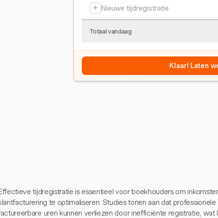
+
Nieuwe tijdregistratie
Totaal vandaag
Klaar! Laten w
Effectieve tijdregistratie is essentieel voor boekhouders om inkomst
klantfacturering te optimaliseren. Studies tonen aan dat professionel
factureerbare uren kunnen verliezen door inefficiënte registratie, wat le