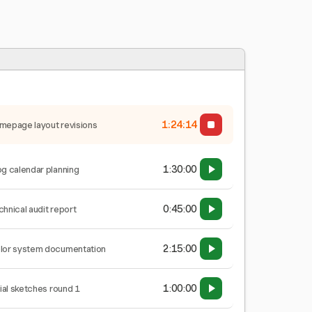
1:24:14
mepage layout revisions
1:30:00
og calendar planning
0:45:00
chnical audit report
2:15:00
lor system documentation
1:00:00
tial sketches round 1