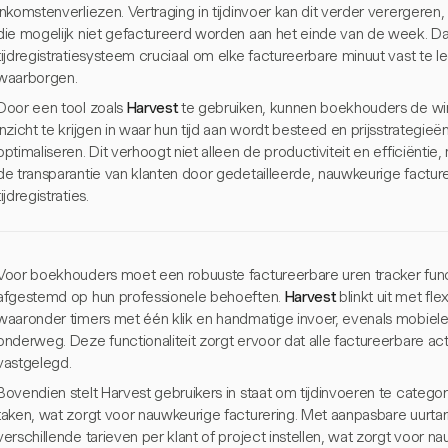
inkomstenverliezen. Vertraging in tijdinvoer kan dit verder verergere
die mogelijk niet gefactureerd worden aan het einde van de week. D
tijdregistratiesysteem cruciaal om elke factureerbare minuut vast te 
waarborgen.
Door een tool zoals
Harvest
te gebruiken, kunnen boekhouders de wi
inzicht te krijgen in waar hun tijd aan wordt besteed en prijsstrateg
optimaliseren. Dit verhoogt niet alleen de productiviteit en efficiënti
de transparantie van klanten door gedetailleerde, nauwkeurige factur
tijdregistraties.
Voor boekhouders moet een robuuste factureerbare uren tracker funct
afgestemd op hun professionele behoeften.
Harvest
blinkt uit met fl
waaronder timers met één klik en handmatige invoer, evenals mobiele a
onderweg. Deze functionaliteit zorgt ervoor dat alle factureerbare ac
vastgelegd.
Bovendien stelt Harvest gebruikers in staat om tijdinvoeren te categor
taken, wat zorgt voor nauwkeurige facturering. Met aanpasbare uurt
verschillende tarieven per klant of project instellen, wat zorgt voor