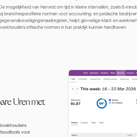
De mogelijkheid van Harvest om tijd in kleine intervallen, zoals 6-minute
bij branchespecifieke normen voor accounting- en juridische bedrijv
gegevensbeveiligingsmaatregelen, helpt gevoelige klant- en werkne
boekhouders ethische normen in hun praktijk kunnen handhaven.
bare Uren met
r boekhouders
khoudtools voor