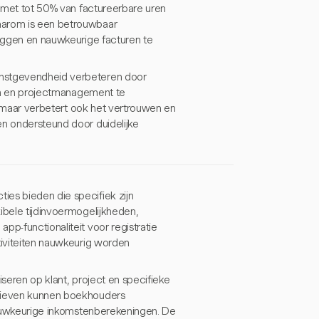
n, met tot 50% van factureerbare uren
aarom is een betrouwbaar
leggen en nauwkeurige facturen te
nstgevendheid verbeteren door
ieën en projectmanagement te
e, maar verbetert ook het vertrouwen en
en ondersteund door duidelijke
ies bieden die specifiek zijn
exibele tijdinvoermogelijkheden,
pp-functionaliteit voor registratie
tiviteiten nauwkeurig worden
iseren op klant, project en specifieke
arieven kunnen boekhouders
 nauwkeurige inkomstenberekeningen. De