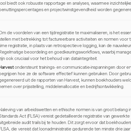
tool biedt ook robuuste rapportage en analyses, waarmee inzichtelijk
benuttingspercentages en projectwinstgevendheid worden gegenere
Om de voordelen van een tijdregistratie te maximaliseren, is het essent
stellen met betrekking tot factureerbare activiteiten en normen voor t
time registratie, in plaats van retrospectieve logging, kan de nauwkeur
Regelmatige beoordeling en goedkeuringsworkflows, waarbij managers
zijn ook cruciaal voor het behoud van dataintegriteit.
Harvest
ondersteunt trainings- en communicatie-inspanningen door er
begrijpen hoe ze de software effectief kunnen gebruiken. Door gebru
gegenereerd uit de rapporten van Harvest, kunnen boekhouders welo
nemen over prijsstelling, middelenallocatie en bedrijfsontwikkeling.
Naleving van arbeidswetten en ethische normen is van groot belang in 
Standards Act (FLSA) vereist gedetailleerde registratie van gewerkte u
uitgebreide audit trails bij te houden. Dit zorgt ervoor dat boekhoude
FLSA, die vereist dat loonadministratie gedurende ten minste drie jaa