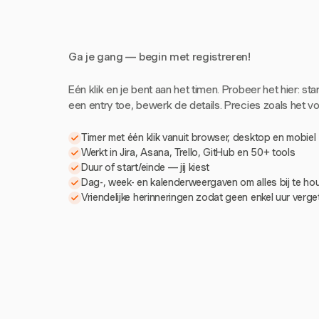
Ga je gang — begin met registreren!
Eén klik en je bent aan het timen. Probeer het hier: sta
een entry toe, bewerk de details. Precies zoals het voe
Timer met één klik vanuit browser, desktop en mobiel
Werkt in Jira, Asana, Trello, GitHub en 50+ tools
Duur of start/einde — jij kiest
Dag-, week- en kalenderweergaven om alles bij te h
Vriendelijke herinneringen zodat geen enkel uur verg