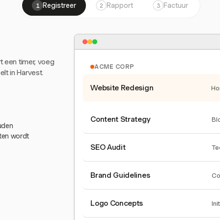
Registreer
Rapport
Factuur
1
2
3
rt een timer, voeg
ACME CORP
lt in Harvest.
Website Redesign
Ho
Content Strategy
Bl
ouden
eten wordt
SEO Audit
Te
Brand Guidelines
Co
Logo Concepts
Ini