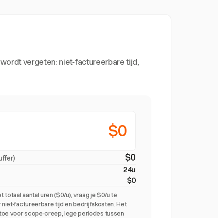
ordt vergeten: niet-factureerbare tijd,
$0
$0
ffer)
24u
$0
t totaal aantal uren ($0/u), vraag je $0/u te
 niet-factureerbare tijd en bedrijfskosten. Het
toe voor scope-creep, lege periodes tussen