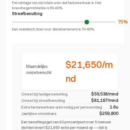
Percentage van de totale uren dat factureerbaar is. Het
branchegemiddelde is 55–60%.
Streefbenutting
75%
Een realistisch doel voor dienstverleners is 70–80%.
$21,650/m
Maandelijks
omzetverschil
nd
$59,538/mnd
Omzet bij huidige benutting
$81,187/mnd
Omzet bij streefbenutting
1.6u
Extra factureerbare uren nodig per persoon/dag
$259,800
Jaarlijkse omzetkans
Een benuttingsgat van 20 procentpunt over 5 mensen
dichten levert $21,650 extra per maand op — dat is