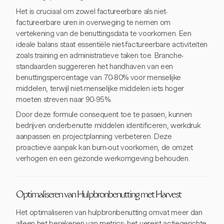
Het is cruciaal om zowel factureerbare als niet-
factureerbare uren in overweging te nemen om
vertekening van de benuttingsdata te voorkomen. Een
ideale balans staat essentiële niet-factureerbare activiteiten
zoals training en administratieve taken toe. Branche-
standaarden suggereren het handhaven van een
benuttingspercentage van 70-80% voor menselijke
middelen, terwijl niet-menselijke middelen iets hoger
moeten streven naar 90-95%.
Door deze formule consequent toe te passen, kunnen
bedrijven onderbenutte middelen identificeren, werkdruk
aanpassen en projectplanning verbeteren. Deze
proactieve aanpak kan burn-out voorkomen, de omzet
verhogen en een gezonde werkomgeving behouden.
Optimaliseren van Hulpbronbenutting met Harvest
Het optimaliseren van hulpbronbenutting omvat meer dan
alleen het berekenen van metrics; het vereist actiegerichte