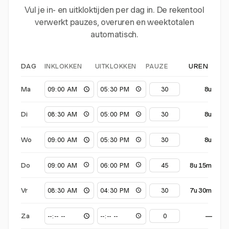
Vul je in- en uitkloktijden per dag in. De rekentool
verwerkt pauzes, overuren en weektotalen
automatisch.
INKLOKKEN
UITKLOKKEN
PAUZE
DAG
UREN
Ma
8u
Di
8u
Wo
8u
Do
8u 15m
Vr
7u 30m
Za
—