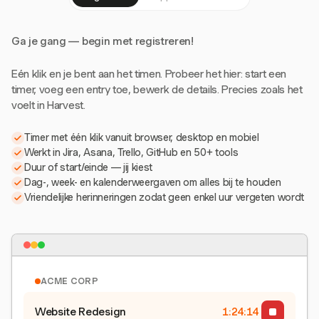
Ga je gang — begin met registreren!
Eén klik en je bent aan het timen. Probeer het hier: start een
timer, voeg een entry toe, bewerk de details. Precies zoals het
voelt in Harvest.
Timer met één klik vanuit browser, desktop en mobiel
Werkt in Jira, Asana, Trello, GitHub en 50+ tools
Duur of start/einde — jij kiest
Dag-, week- en kalenderweergaven om alles bij te houden
Vriendelijke herinneringen zodat geen enkel uur vergeten wordt
ACME CORP
Website Redesign
1:24:15