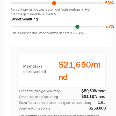
55%
Percentage van de totale uren dat factureerbaar is. Het
branchegemiddelde is 55–60%.
Streefbenutting
75%
Een realistisch doel voor dienstverleners is 70–80%.
$21,650/m
Maandelijks
omzetverschil
nd
$59,538/mnd
Omzet bij huidige benutting
$81,187/mnd
Omzet bij streefbenutting
1.6u
Extra factureerbare uren nodig per persoon/dag
$259,800
Jaarlijkse omzetkans
Een benuttingsgat van 20 procentpunt over 5 mensen