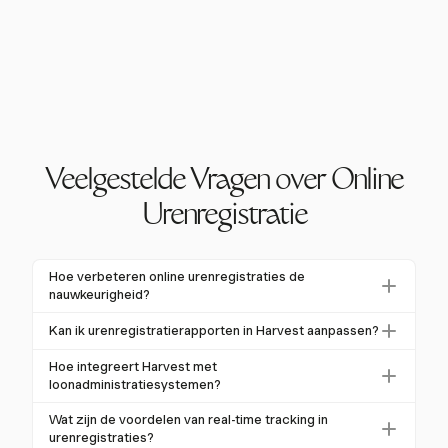
Veelgestelde Vragen over Online
Urenregistratie
Hoe verbeteren online urenregistraties de
nauwkeurigheid?
Online urenregistraties verminderen fouten die
Kan ik urenregistratierapporten in Harvest aanpassen?
gepaard gaan met handmatige salarisprocessen, die
Ja, Harvest biedt uitgebreide mogelijkheden voor het
een foutpercentage van 1% tot 8% kunnen hebben.
Hoe integreert Harvest met
aanpassen van urenrapporten. Je kunt rapporten
loonadministratiesystemen?
Geautomatiseerde gegevensinvoer en real-time
filteren op werknemer, project en taak, en
tracking zorgen voor nauwkeurige registraties.
Harvest integreert met populaire
Wat zijn de voordelen van real-time tracking in
aangepaste velden toevoegen voor specifieke
loonadministratiesystemen zoals QuickBooks en
urenregistraties?