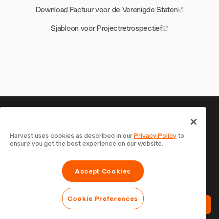
Download Factuur voor de Verenigde Staten
Sjabloon voor Projectretrospectief
Je tijd is het waard om bij te
houden — begin nu
Harvest uses cookies as described in our
Privacy Policy
to
ensure you get the best experience on our website.
Sluit je aan bij meer dan 70.000 bedrijven die tijd
registreren, klanten factureren en sneller betaald worden
Accept Cookies
met Harvest. Gratis te proberen, in 30 seconden
ingesteld.
Cookie Preferences
Probeer Harvest Gratis