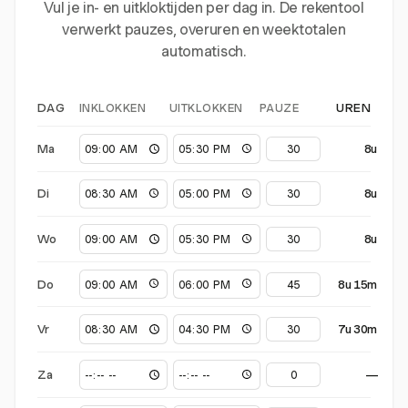
Vul je in- en uitkloktijden per dag in. De rekentool
verwerkt pauzes, overuren en weektotalen
automatisch.
INKLOKKEN
UITKLOKKEN
PAUZE
DAG
UREN
Ma
8u
Di
8u
Wo
8u
Do
8u 15m
Vr
7u 30m
Za
—