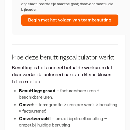
ongefactureerde tijd naartoe gaat; daarvoor moet u die
bijhouden.
Begin met het volgen van teambenutting
Hoe deze benuttingscalculator werkt
Benutting is het aandeel betaalde werkuren dat
daadwerkelijk factureerbaar is, en kleine kloven
tellen snel op.
Benuttingsgraad
= factureerbare uren ÷
beschikbare uren.
Omzet
= teamgrootte × uren per week × benutting
× factuurtarief.
Omzetverschil
= omzet bij streefbenutting −
omzet bij huidige benutting.