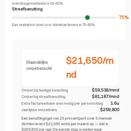
branchegemiddelde is 55–60%.
Streefbenutting
75%
Een realistisch doel voor dienstverleners is 70–80%.
$21,650/m
Maandelijks
omzetverschil
nd
$59,538/mnd
Omzet bij huidige benutting
$81,187/mnd
Omzet bij streefbenutting
1.6u
Extra factureerbare uren nodig per persoon/dag
$259,800
Jaarlijkse omzetkans
Een benuttingsgat van 20 procentpunt over 5 mensen
dichten levert $21,650 extra per maand op — dat is
$259,800 per jaar. De eerste stap is weten waar