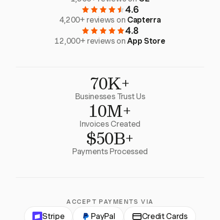
4.6
4,200+ reviews on
Capterra
4.8
12,000+ reviews on
App Store
70K+
Businesses Trust Us
10M+
Invoices Created
$50B+
Payments Processed
ACCEPT PAYMENTS VIA
Stripe
PayPal
Credit Cards