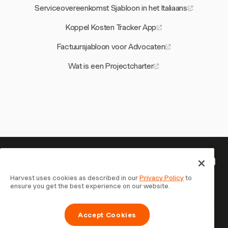
Serviceovereenkomst Sjabloon in het Italiaans
Koppel Kosten Tracker App
Factuursjabloon voor Advocaten
Wat is een Projectcharter
Je tijd is het waard om bij te houden
— begin nu
Harvest uses cookies as described in our
Privacy Policy
to
ensure you get the best experience on our website.
Sluit je aan bij meer dan 70.000 bedrijven die tijd
registreren, klanten factureren en sneller betaald worden
Accept Cookies
met Harvest. Gratis te proberen, in 30 seconden