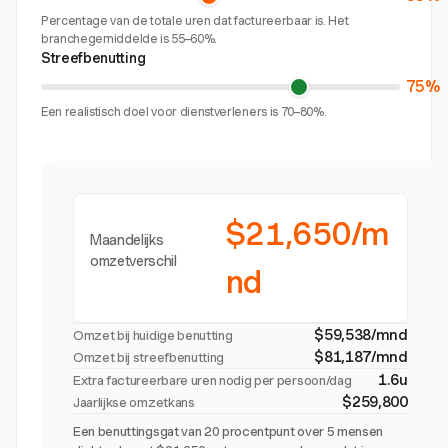
Percentage van de totale uren dat factureerbaar is. Het
branchegemiddelde is 55–60%.
Streefbenutting
75%
Een realistisch doel voor dienstverleners is 70–80%.
$21,650/m
Maandelijks
omzetverschil
nd
$59,538/mnd
Omzet bij huidige benutting
$81,187/mnd
Omzet bij streefbenutting
1.6u
Extra factureerbare uren nodig per persoon/dag
$259,800
Jaarlijkse omzetkans
Een benuttingsgat van 20 procentpunt over 5 mensen