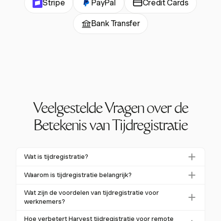
Stripe
PayPal
Credit Cards
Bank Transfer
Veelgestelde Vragen over de
Betekenis van Tijdregistratie
Wat is tijdregistratie?
Tijdregistratie is het proces van het vastleggen van de
Waarom is tijdregistratie belangrijk?
tijd die aan verschillende taken, projecten of
Tijdregistratie is cruciaal voor nauwkeurige
activiteiten wordt besteed. Het helpt bij het beheren
Wat zijn de voordelen van tijdregistratie voor
loonadministratie, het verhogen van productiviteit en
werknemers?
van productiviteit, het waarborgen van naleving en
het waarborgen van naleving van arbeidswetten. Het
het bieden van nauwkeurige facturering.
Voor werknemers zorgt tijdregistratie voor eerlijke
Hoe verbetert Harvest tijdregistratie voor remote