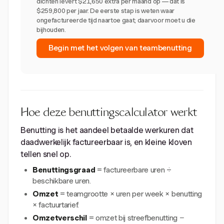
dichten levert $21,650 extra per maand op — dat is
$259,800 per jaar. De eerste stap is weten waar
ongefactureerde tijd naartoe gaat; daarvoor moet u die
bijhouden.
Begin met het volgen van teambenutting
Hoe deze benuttingscalculator werkt
Benutting is het aandeel betaalde werkuren dat
daadwerkelijk factureerbaar is, en kleine kloven
tellen snel op.
Benuttingsgraad
= factureerbare uren ÷
beschikbare uren.
Omzet
= teamgrootte × uren per week × benutting
× factuurtarief.
Omzetverschil
= omzet bij streefbenutting −