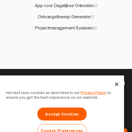
App voor Dagelijkse Onkosten
Ontvangstbewijs Generator
Projectmanagement Systeem
Je tijd is het waard om bij te houden
— begin nu
Harvest uses cookies as described in our
Privacy Policy
to
ensure you get the best experience on our website.
Sluit je aan bij meer dan 70.000 bedrijven die tijd
registreren, klanten factureren en sneller betaald worden
Accept Cookies
met Harvest. Gratis te proberen, in 30 seconden
ingesteld.
Cookie Preferences