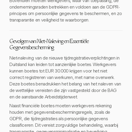
Bovendien moeten werkgevers, waar van toepassing, de
ondernemingsraden betrekken en voldoen aan de GDPR-
principes om persoonlijke gegevens te beschermen, en zo
transparantie en veiligheid te waarborgen.
Gevolgen van Niet-Naleving en Essentiële
Gegevensbescherming
Niet-naleving van de nieuwe tijdregistratieverplichtingen in
Duitsland kan leiden tot aanzienlijke boetes. Werkgevers
kunnen boetes tot EUR 30.000 krijgen voor het niet
correct registreren van werkuren, met name overwerk.
Deze boetes benadrukken het belang van het naleven van
de wettelijke vereisten die zijn vastgesteld door de BAG
en de aanstaande Arbeidstijdenwet.
Naast financiële boetes moeten werkgevers rekening
houden met gegevensbeschermingsregels, zoals de
GDPR, die tijdregistraties als persoonlijke gegevens
classificeren. Dit vereist zorgvuldige behandeling, waarbij
transparantie, gegevensminimalisatie en beveiliging