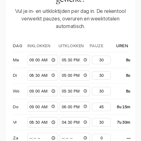
gewerkt?
Vul je in- en uitkloktijden per dag in. De rekentool
verwerkt pauzes, overuren en weektotalen
automatisch.
INKLOKKEN
UITKLOKKEN
PAUZE
DAG
UREN
Ma
8u
Di
8u
Wo
8u
Do
8u 15m
Vr
7u 30m
Za
—