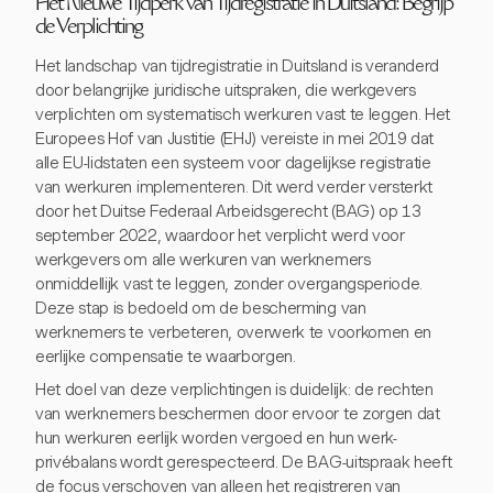
Het Nieuwe Tijdperk van Tijdregistratie in Duitsland: Begrijp
de Verplichting
Het landschap van tijdregistratie in Duitsland is veranderd
door belangrijke juridische uitspraken, die werkgevers
verplichten om systematisch werkuren vast te leggen. Het
Europees Hof van Justitie (EHJ) vereiste in mei 2019 dat
alle EU-lidstaten een systeem voor dagelijkse registratie
van werkuren implementeren. Dit werd verder versterkt
door het Duitse Federaal Arbeidsgerecht (BAG) op 13
september 2022, waardoor het verplicht werd voor
werkgevers om alle werkuren van werknemers
onmiddellijk vast te leggen, zonder overgangsperiode.
Deze stap is bedoeld om de bescherming van
werknemers te verbeteren, overwerk te voorkomen en
eerlijke compensatie te waarborgen.
Het doel van deze verplichtingen is duidelijk: de rechten
van werknemers beschermen door ervoor te zorgen dat
hun werkuren eerlijk worden vergoed en hun werk-
privébalans wordt gerespecteerd. De BAG-uitspraak heeft
de focus verschoven van alleen het registreren van