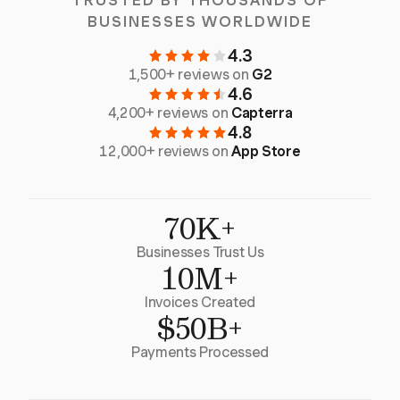
TRUSTED BY THOUSANDS OF
BUSINESSES WORLDWIDE
4.3
1,500+ reviews on
G2
4.6
4,200+ reviews on
Capterra
4.8
12,000+ reviews on
App Store
70K+
Businesses Trust Us
10M+
Invoices Created
$50B+
Payments Processed