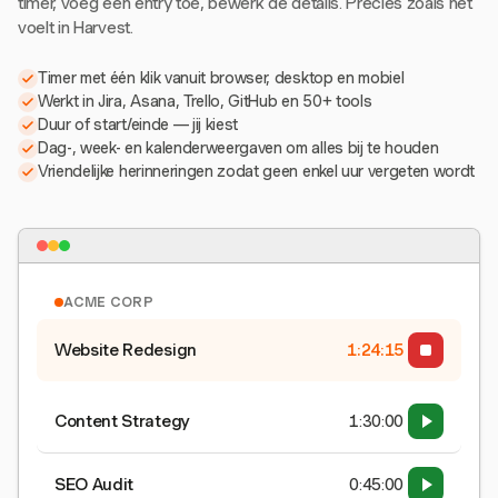
timer, voeg een entry toe, bewerk de details. Precies zoals het
voelt in Harvest.
Timer met één klik vanuit browser, desktop en mobiel
Werkt in Jira, Asana, Trello, GitHub en 50+ tools
Duur of start/einde — jij kiest
Dag-, week- en kalenderweergaven om alles bij te houden
Vriendelijke herinneringen zodat geen enkel uur vergeten wordt
ACME CORP
Website Redesign
1:24:15
Content Strategy
1:30:00
SEO Audit
0:45:00