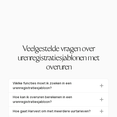
Veelgestelde vragen over
urenregistratiesjablonen met
overuren
Welke functies moet ik zoeken in een
urenregistratiesjabloon?
Bij het kiezen van een urenregistratiesjabloon, let op
Hoe kan ik overuren berekenen in een
functies zoals automatische berekening van reguliere
urenregistratiesjabloon?
en overuren, ondersteuning voor meerdere
De meeste geavanceerde urenregistratiesjablonen
Hoe gaat Harvest om met meerdere uurtarieven?
uurtarieven en compatibiliteit met verschillende
stellen je in staat om overuren te berekenen door