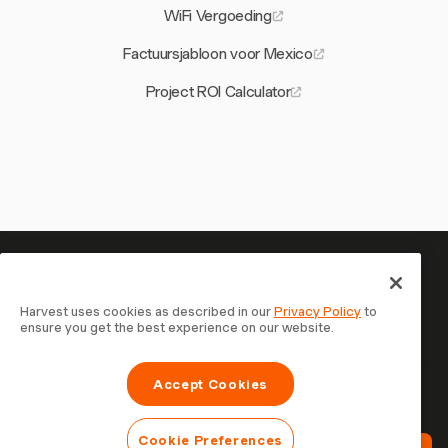
WiFi Vergoeding
Factuursjabloon voor Mexico
Project ROI Calculator
Je tijd is het waard om bij te
houden — begin nu
Harvest uses cookies as described in our
Privacy Policy
to
ensure you get the best experience on our website.
Sluit je aan bij meer dan 70.000 bedrijven die tijd
registreren, klanten factureren en sneller betaald worden
Accept Cookies
met Harvest. Gratis te proberen, in 30 seconden
ingesteld.
Cookie Preferences