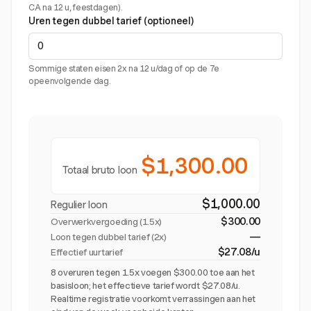
CA na 12 u, feestdagen).
Uren tegen dubbel tarief (optioneel)
Sommige staten eisen 2x na 12 u/dag of op de 7e
opeenvolgende dag.
$1,300.00
Totaal bruto loon
$1,000.00
Regulier loon
$300.00
Overwerkvergoeding (
1.5x
)
—
Loon tegen dubbel tarief (2x)
$27.08/u
Effectief uurtarief
8 overuren tegen 1.5x voegen $300.00 toe aan het
basisloon; het effectieve tarief wordt $27.08/u.
Realtime registratie voorkomt verrassingen aan het