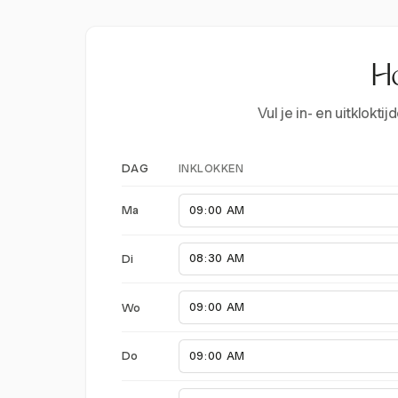
Ho
Vul je in- en uitklok
INKLOKKEN
DAG
Ma
Di
Wo
Do