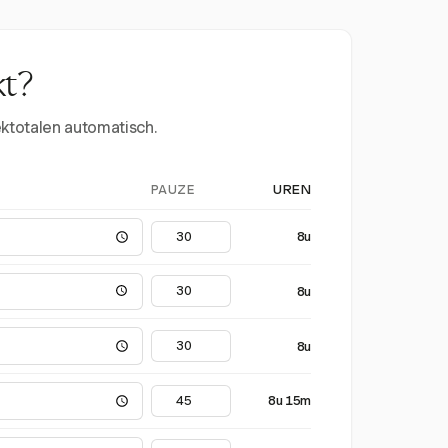
kt?
ektotalen automatisch.
PAUZE
UREN
8u
8u
8u
8u 15m