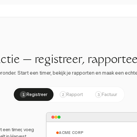
actie — registreer, rapportee
onder. Start een timer, bekijk je rapporten en maak een echte 
Registreer
Rapport
Factuur
1
2
3
rt een timer, voeg
ACME CORP
lt in Harvest.