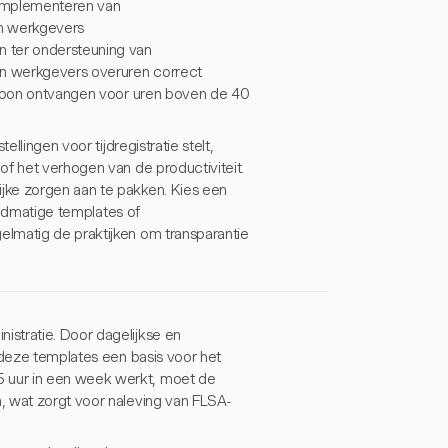
t implementeren van
n werkgevers
n ter ondersteuning van
en werkgevers overuren correct
e loon ontvangen voor uren boven de 40
llingen voor tijdregistratie stelt,
of het verhogen van de productiviteit.
jke zorgen aan te pakken. Kies een
handmatige templates of
lmatig de praktijken om transparantie
stratie. Door dagelijkse en
 deze templates een basis voor het
 uur in een week werkt, moet de
, wat zorgt voor naleving van FLSA-