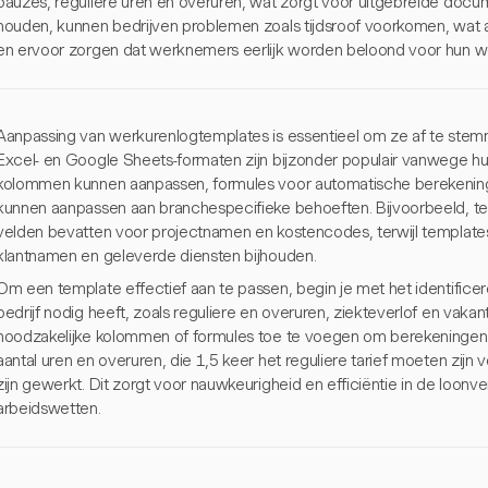
pauzes, reguliere uren en overuren, wat zorgt voor uitgebreide docume
houden, kunnen bedrijven problemen zoals tijdsroof voorkomen, wat a
en ervoor zorgen dat werknemers eerlijk worden beloond voor hun w
Aanpassing van werkurenlogtemplates is essentieel om ze af te stemm
Excel- en Google Sheets-formaten zijn bijzonder populair vanwege hun 
kolommen kunnen aanpassen, formules voor automatische berekenin
kunnen aanpassen aan branchespecifieke behoeften. Bijvoorbeeld, 
velden bevatten voor projectnamen en kostencodes, terwijl templat
klantnamen en geleverde diensten bijhouden.
Om een template effectief aan te passen, begin je met het identificer
bedrijf nodig heeft, zoals reguliere en overuren, ziekteverlof en vak
noodzakelijke kolommen of formules toe te voegen om berekeningen t
aantal uren en overuren, die 1,5 keer het reguliere tarief moeten zij
zijn gewerkt. Dit zorgt voor nauwkeurigheid en efficiëntie in de loonv
arbeidswetten.