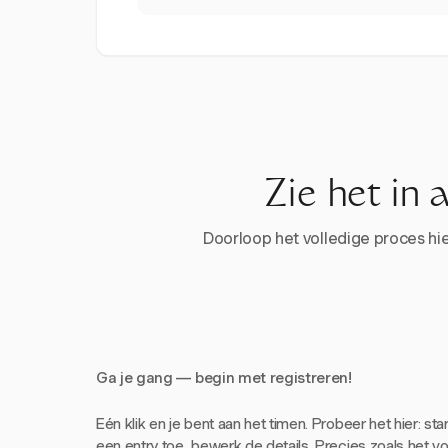
Zie het in 
Doorloop het volledige proces hier
Ga je gang — begin met registreren!
Eén klik en je bent aan het timen. Probeer het hier: sta
een entry toe, bewerk de details. Precies zoals het voe