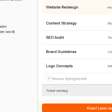
Website Redesign
Ho
Content Strategy
Bl
ouden
eten wordt
SEO Audit
Te
Brand Guidelines
Co
Logo Concepts
Ini
+
Nieuwe tijdregistratie
Totaal vandaag
Klaar! Laten w