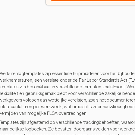
Werkurenlogtemplates zijn essentiële hulpmiddelen voor het bijhoude
werknemersuren, een vereiste onder de Fair Labor Standards Act (FL
templates zijn beschikbaar in verschillende formaten zoals Excel, W
flexibiliteit en gebruiksgemak biedt voor verschillende zakelijke beh
werkgevers voldoen aan wettelijke vereisten, zoals het documentere
totaal aantal uren per werkweek, wat cruciaal is voor nauwkeurigheid 
vermijden van mogelijke FLSA-overtredingen.
Templates zijn afgestemd op verschillende trackingbehoeften, waaron
maandelijkse logboeken. Ze bevatten doorgaans velden voor werknem