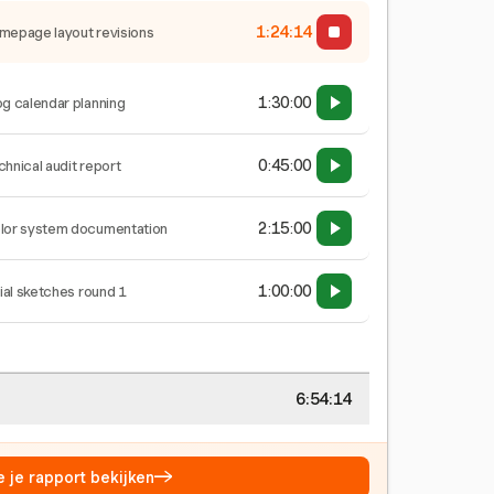
1:24:15
mepage layout revisions
1:30:00
og calendar planning
0:45:00
chnical audit report
2:15:00
lor system documentation
1:00:00
tial sketches round 1
6:54:15
→
e je rapport bekijken