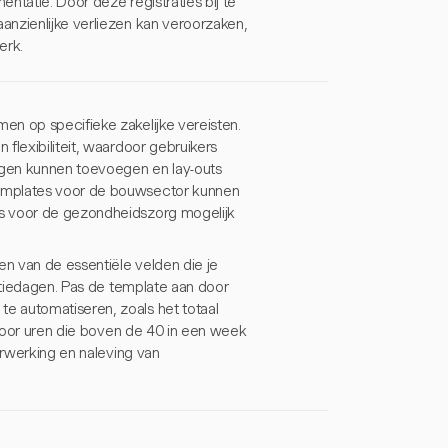
ntatie. Door deze registraties bij te
anzienlijke verliezen kan veroorzaken,
erk.
en op specifieke zakelijke vereisten.
flexibiliteit, waardoor gebruikers
gen kunnen toevoegen en lay-outs
templates voor de bouwsector kunnen
es voor de gezondheidszorg mogelijk
en van de essentiële velden die je
antiedagen. Pas de template aan door
e automatiseren, zoals het totaal
n voor uren die boven de 40 in een week
erwerking en naleving van