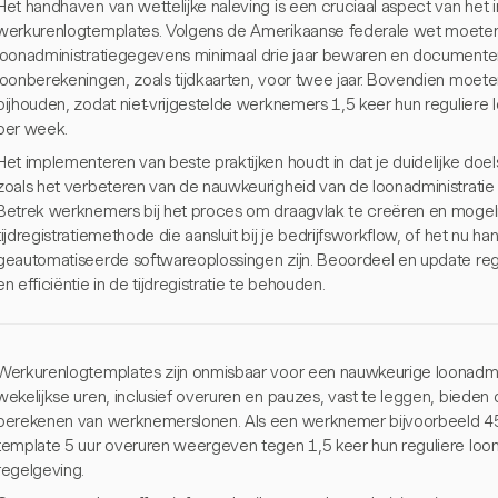
Het handhaven van wettelijke naleving is een cruciaal aspect van he
werkurenlogtemplates. Volgens de Amerikaanse federale wet moete
loonadministratiegegevens minimaal drie jaar bewaren en documente
loonberekeningen, zoals tijdkaarten, voor twee jaar. Bovendien moet
bijhouden, zodat niet-vrijgestelde werknemers 1,5 keer hun regulier
per week.
Het implementeren van beste praktijken houdt in dat je duidelijke doelste
zoals het verbeteren van de nauwkeurigheid van de loonadministratie 
Betrek werknemers bij het proces om draagvlak te creëren en mogeli
tijdregistratiemethode die aansluit bij je bedrijfsworkflow, of het nu 
geautomatiseerde softwareoplossingen zijn. Beoordeel en update rege
en efficiëntie in de tijdregistratie te behouden.
Werkurenlogtemplates zijn onmisbaar voor een nauwkeurige loonadmini
wekelijkse uren, inclusief overuren en pauzes, vast te leggen, bieden
berekenen van werknemerslonen. Als een werknemer bijvoorbeeld 45
template 5 uur overuren weergeven tegen 1,5 keer hun reguliere loon
regelgeving.