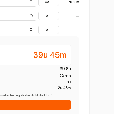
7u 30m
—
—
39u 45m
39.8u
Geen
8u
2u 45m
tische registratie dicht die kloof.