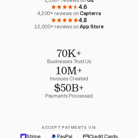
1,500+ reviews on
G2
4.6
4,200+ reviews on
Capterra
4.8
12,000+ reviews on
App Store
70K+
Businesses Trust Us
10M+
Invoices Created
$50B+
Payments Processed
ACCEPT PAYMENTS VIA
Stripe
PayPal
Credit Cards